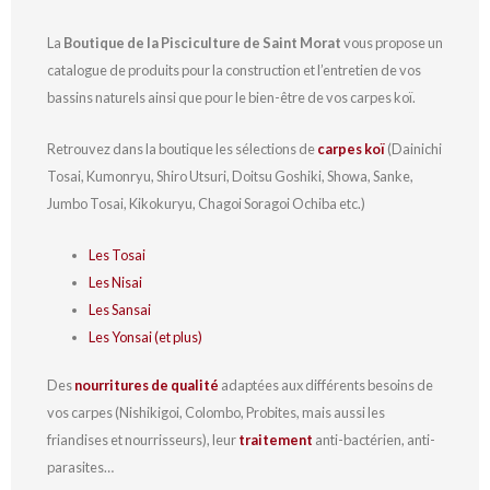
La
Boutique de la Pisciculture de Saint Morat
vous propose un
catalogue de produits pour la construction et l’entretien de vos
bassins naturels ainsi que pour le bien-être de vos carpes koï.
Retrouvez dans la boutique les sélections de
carpes koï
(Dainichi
Tosai, Kumonryu, Shiro Utsuri, Doitsu Goshiki, Showa, Sanke,
Jumbo Tosai, Kikokuryu, Chagoi Soragoi Ochiba etc.)
Les Tosai
Les Nisai
Les Sansai
Les Yonsai (et plus)
Des
nourritures de qualité
adaptées aux différents besoins de
vos carpes (Nishikigoi, Colombo, Probites, mais aussi les
friandises et nourrisseurs), leur
traitement
anti-bactérien, anti-
parasites…