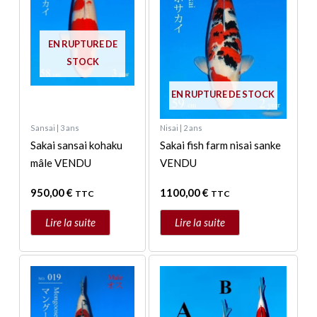
EN RUPTURE DE
STOCK
EN RUPTURE DE STOCK
Sansai | 3 ans
Nisai | 2 ans
Sakai sansai kohaku
Sakai fish farm nisai sanke
mâle VENDU
VENDU
950,00
€
1100,00
€
TTC
TTC
Lire la suite
Lire la suite
Ce
produit
a
plusieurs