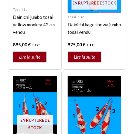
EN RUPTURE DE STOCK
Tosai | 1 an
Dainichi jumbo tosai
Tosai | 1 an
yellow monkey 42 cm
Dainichi kage showa jumbo
vendu
tosai vendu
895,00
€
975,00
€
TTC
TTC
Lire la suite
Lire la suite
Ce
Ce
produit
produit
a
a
plusieurs
plusieurs
variations.
variations.
Les
Les
options
options
EN RUPTURE DE
peuvent
peuvent
STOCK