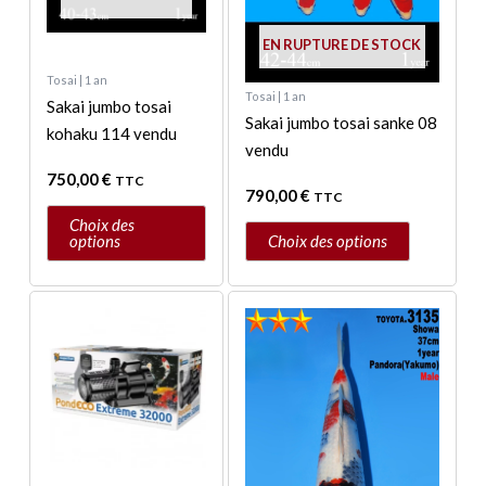
être
être
EN RUPTURE DE STOCK
choisies
choisies
sur
sur
Tosai | 1 an
Tosai | 1 an
la
la
Sakai jumbo tosai
Sakai jumbo tosai sanke 08
page
page
kohaku 114 vendu
vendu
du
du
750,00
€
produit
produit
TTC
790,00
€
TTC
Choix des
options
Choix des options