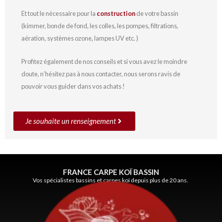
Et tout le nécessaire pour la
construction
de votre bassin
(kimmer, bonde de fond, les colles, les pompes, filtrations,
aération, systèmes ozone, lampes UV etc. )
Profitez également de nos conseils et si vous avez le moindre
doute, n’hésitez pas à nous contacter, nous serons ravis de
pouvoir vous guider dans vos achats !
Je souhaite un renseignement
FRANCE CARPE KOÏ BASSIN
Vos spécialistes bassins et carpes koï depuis plus de 20 ans.