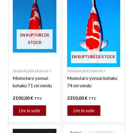
EN RUPTURE DE
STOCK
EN RUPTURE DE STOCK
Yonsai et plus | 4 ans et +
Yonsai et plus | 4 ans et +
Momotaro yonsai
Momotaro yonsai kohaku
kohaku 71 cm vendu
74 cm vendu
2100,00
€
2350,00
€
TTC
TTC
Lire la suite
Lire la suite
Le
Le
prix
prix
Promo !