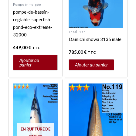
Pompe immergée
pompe-de-bassin-
reglable-superfish-
pond-eco-extreme-
Tosai | 1 an
32000
Dainichi showa 3135 mâle
449,00
€
TTC
785,00
€
TTC
Ajouter au
panier
Ajouter au panier
EN RUPTURE DE