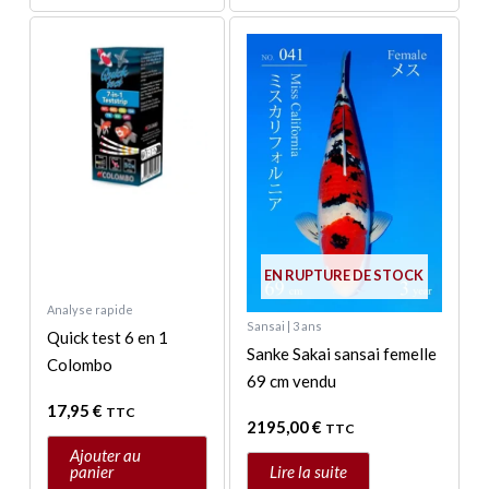
EN RUPTURE DE STOCK
Analyse rapide
Sansai | 3 ans
Quick test 6 en 1
Sanke Sakai sansai femelle
Colombo
69 cm vendu
17,95
€
TTC
2195,00
€
TTC
Ajouter au
panier
Lire la suite