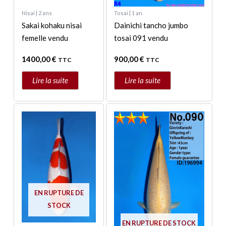
Nisai | 2 ans
Tosai | 1 an
Sakai kohaku nisai
Dainichi tancho jumbo
femelle vendu
tosai 091 vendu
1400,00
€
900,00
€
TTC
TTC
Lire la suite
Lire la suite
EN RUPTURE DE
STOCK
EN RUPTURE DE STOCK