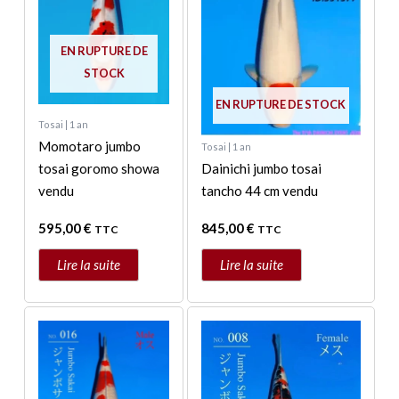
EN RUPTURE DE
STOCK
EN RUPTURE DE STOCK
Tosai | 1 an
Momotaro jumbo
Tosai | 1 an
tosai goromo showa
Dainichi jumbo tosai
vendu
tancho 44 cm vendu
595,00
€
845,00
€
TTC
TTC
Lire la suite
Lire la suite