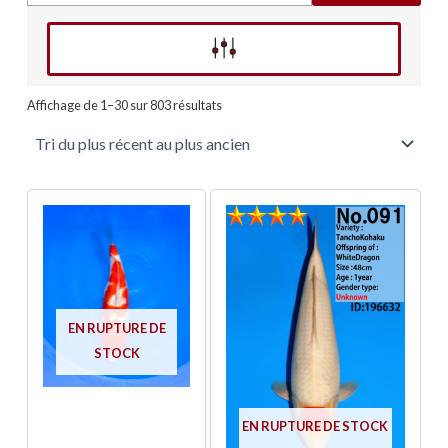
Affinez votre recherche
Trié
du
Affichage de 1–30 sur 803 résultats
plus
récent
au
plus
ancien
EN RUPTURE DE
STOCK
EN RUPTURE DE STOCK