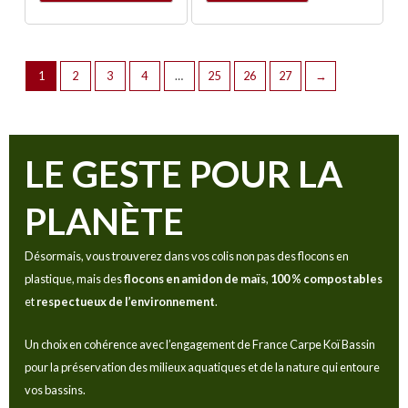
1
2
3
4
…
25
26
27
→
LE GESTE POUR LA
PLANÈTE
Désormais, vous trouverez dans vos colis non pas des flocons en
plastique, mais des
flocons en amidon de maïs
,
100 % compostables
et
respectueux de l’environnement
.
Un choix en cohérence avec l’engagement de France Carpe Koï Bassin
pour la préservation des milieux aquatiques et de la nature qui entoure
vos bassins.