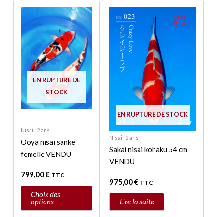
Ce
produit
a
plusieurs
variations.
Les
options
EN RUPTURE DE
peuvent
STOCK
être
EN RUPTURE DE STOCK
choisies
sur
Nisai | 2 ans
Nisai | 2 ans
la
Ooya nisai sanke
Sakai nisai kohaku 54 cm
page
femelle VENDU
VENDU
du
799,00
€
produit
TTC
975,00
€
TTC
Choix des
options
Lire la suite