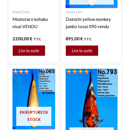
Nisai | 2 ans
Tosai | 1 an
Momotaro kohaku
Dainichi yellow monkey
nisai VENDU
jumbo tosai 090 vendu
2200,00
€
895,00
€
TTC
TTC
Lire la suite
Lire la suite
EN RUPTURE DE
STOCK