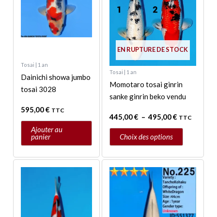
options
peuvent
être
choisies
EN RUPTURE DE STOCK
sur
Tosai | 1 an
la
Tosai | 1 an
Dainichi showa jumbo
page
Momotaro tosai ginrin
tosai 3028
du
sanke ginrin beko vendu
produit
595,00
€
TTC
445,00
€
–
495,00
€
TTC
Ajouter au
panier
Choix des options