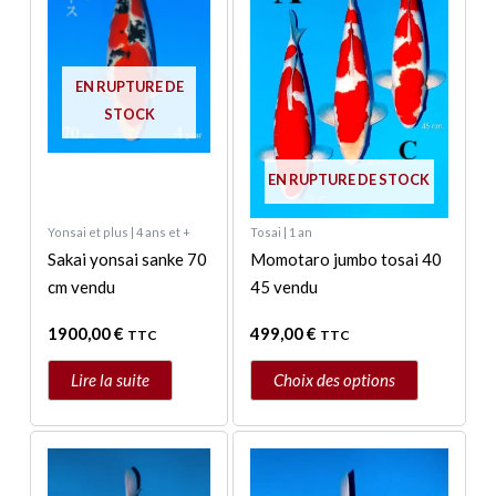
variations.
Les
options
EN RUPTURE DE
peuvent
STOCK
être
choisies
EN RUPTURE DE STOCK
sur
la
Yonsai et plus | 4 ans et +
Tosai | 1 an
page
Sakai yonsai sanke 70
Momotaro jumbo tosai 40
du
cm vendu
45 vendu
produit
1900,00
€
499,00
€
TTC
TTC
Lire la suite
Choix des options