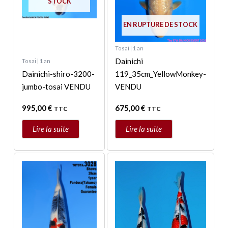
STOCK
EN RUPTURE DE STOCK
Tosai | 1 an
Dainichi
Tosai | 1 an
Dainichi-shiro-3200-
119_35cm_YellowMonkey-
jumbo-tosai VENDU
VENDU
995,00
€
675,00
€
TTC
TTC
Lire la suite
Lire la suite
Plage
Ce
de
produit
prix :
a
445,00 €
à
plusieurs
495,00 €
variations.
Les