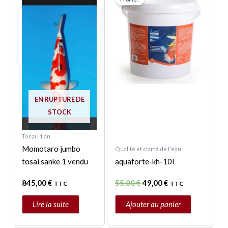
initial
actuel
était :
est :
55,00 €.
49,00 €.
EN RUPTURE DE
STOCK
Tosai | 1 an
Momotaro jumbo
Qualité et clarté de l'eau
tosai sanke 1 vendu
aquaforte-kh-10l
845,00
€
55,00
€
49,00
€
TTC
TTC
Lire la suite
Ajouter au panier