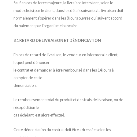
Sauf en cas de force majeure, la livraison intervient, selon le
mode choisi par le client, dans les délais suivants : la livraison doit
normalement s’opérer dans les 8 jours ouvrés qui suivent accord
du paiement par l’organisme bancaire
8.1 RETARD DE LIVRAISON ET DÉNONCIATION
En cas de retard de livraison, le vendeur en informera le client,
lequel peut dénoncer
le contrat et demander à être remboursé dans les 14 jours à
compter de cette
dénonciation.
Le remboursement total du produit et des frais de livraison, ou de
réexpédition le
cas échéant, est alors effectué.
Cette dénonciation du contrat doit être adressée selon les