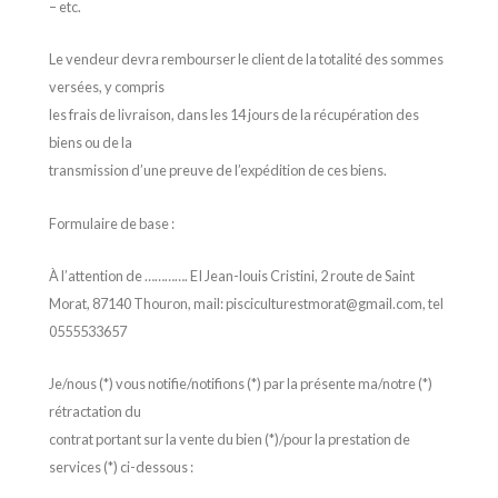
– etc.
Le vendeur devra rembourser le client de la totalité des sommes
versées, y compris
les frais de livraison, dans les 14 jours de la récupération des
biens ou de la
transmission d’une preuve de l’expédition de ces biens.
Formulaire de base :
À l’attention de …………. EI Jean-louis Cristini, 2 route de Saint
Morat, 87140 Thouron, mail: pisciculturestmorat@gmail.com, tel
0555533657
Je/nous (*) vous notifie/notifions (*) par la présente ma/notre (*)
rétractation du
contrat portant sur la vente du bien (*)/pour la prestation de
services (*) ci-dessous :