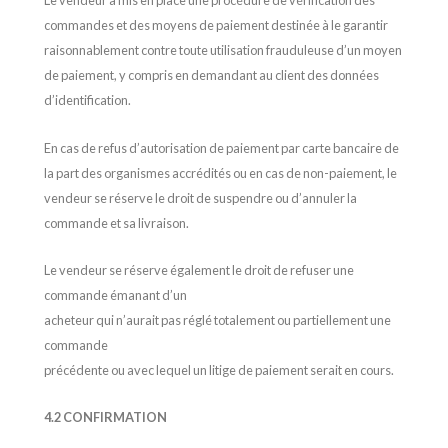
Le vendeur a mis en place une procédure de vérification des
commandes et des moyens de paiement destinée à le garantir
raisonnablement contre toute utilisation frauduleuse d’un moyen
de paiement, y compris en demandant au client des données
d’identification.
En cas de refus d’autorisation de paiement par carte bancaire de
la part des organismes accrédités ou en cas de non-paiement, le
vendeur se réserve le droit de suspendre ou d’annuler la
commande et sa livraison.
Le vendeur se réserve également le droit de refuser une
commande émanant d’un
acheteur qui n’aurait pas réglé totalement ou partiellement une
commande
précédente ou avec lequel un litige de paiement serait en cours.
4.2 CONFIRMATION