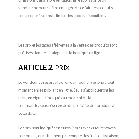
omissions dans la présentation, la responsabilité du
vendeur ne pourra être engagée de ce fait.
Les
produits
sont proposés dans la limite des stocks disponibles.
Les prix et les taxes afférentes à la vente des produits sont
précisés dans le catalogue ou la boutique en ligne.
ARTICLE 2.
PRIX
Le v
endeur se réserve le droit de modifier ses prix à tout
moment en les publiant
en ligne.
Seuls s’appliqueront les
tarifs en vigueur indiqués au moment de la
commande,
sous réserve de disponibilité des produits à
cette date.
Les prix sont indiqués en euros (hors taxes et toutes taxes
comprises) et ne tiennent pas compte des frais de livraison,