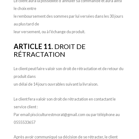
Le client aura la possibilité d’annuler sa commande et aura ainsi
le choix entre
le remboursement des sommes par lui versées dans les 30 jours
au plus tard de
leur versement, ou à l’échange du produit.
ARTICLE 11.
DROIT DE
RÉTRACTATION
Le client peut faire valoir son droit de rétractation et de retour du
produit dans
un délai de 14 jours ouvrables suivant la livraison.
Le client fera valoir son droit de rétractation en contactant le
service client :
Par email pisciculturestmorat@gmail.com ou par téléphone au
0555533657
Après avoir communiqué sa décision de se rétracter, le client