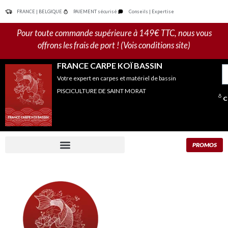
Aller
FRANCE | BELGIQUE
PAIEMENT sécurisé
Conseils | Expertise
au
contenu
Pour toute commande supérieure à 149€ TTC, nous vous
offrons les frais de port ! (Vois conditions site)
FRANCE CARPE KOÏ BASSIN
R
Votre expert en carpes et matériel de bassin
po
PISCICULTURE DE SAINT MORAT
C
PROMOS