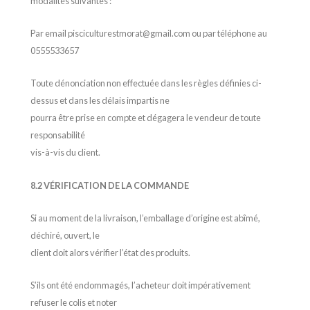
modalités suivantes :
Par email pisciculturestmorat@gmail.com ou par téléphone au
0555533657
Toute dénonciation non effectuée dans les règles définies ci-
dessus et dans les délais impartis ne
pourra être prise en compte et dégagera le vendeur de toute
responsabilité
vis-à-vis du client.
8.2 VÉRIFICATION DE LA COMMANDE
Si au moment de la livraison, l’emballage d’origine est abîmé,
déchiré, ouvert, le
client doit alors vérifier l’état des produits.
S’ils ont été endommagés, l’acheteur doit impérativement
refuser le colis et noter