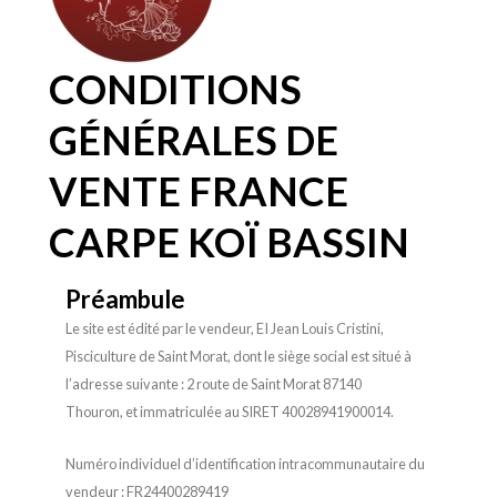
CONDITIONS
GÉNÉRALES DE
VENTE FRANCE
CARPE KOÏ BASSIN
Préambule
Le site est édité par le vendeur, EI Jean Louis Cristini,
Pisciculture de Saint Morat, dont le siège social est situé à
l’adresse suivante : 2 route de Saint Morat 87140
Thouron, et immatriculée au SIRET 40028941900014.
Numéro individuel d’identification intracommunautaire du
vendeur : FR24400289419