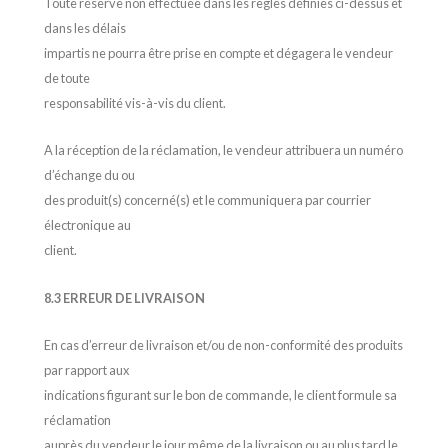
Toute réserve non effectuée dans les règles définies ci-dessus et
dans les délais
impartis ne pourra être prise en compte et dégagera le vendeur
de toute
responsabilité vis-à-vis du client.
A la réception de la réclamation, le vendeur attribuera un numéro
d’échange du ou
des produit(s) concerné(s) et le communiquera par courrier
électronique au
client.
8.3 ERREUR DE LIVRAISON
En cas d’erreur de livraison et/ou de non-conformité des produits
par rapport aux
indications figurant sur le bon de commande, le client formule sa
réclamation
auprès du vendeur le jour même de la livraison ou au plus tard le