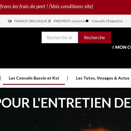
s les frais de port ! (Vois conditions site)
FRANCE | BELGIQUE
PAIEMENT sécurisé
Conseils | Expertise
N
Recherche
Recherche
pour :
MON 
Les Conseils Bassin et Koï
Les Tutos, Voyages & Actus
POUR L'ENTRETIEN D