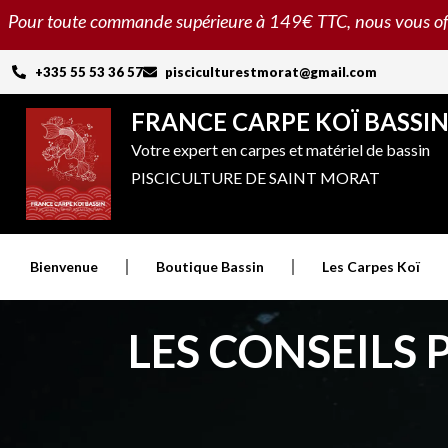
Aller
Pour toute commande supérieure à 149€ TTC, nous vous offron
au
contenu
+335 55 53 36 57
pisciculturestmorat@gmail.com
FRANCE CARPE KOÏ BASSI
Votre expert en carpes et matériel de bassin
PISCICULTURE DE SAINT MORAT
Bienvenue
Boutique Bassin
Les Carpes Koï
LES CONSEILS 