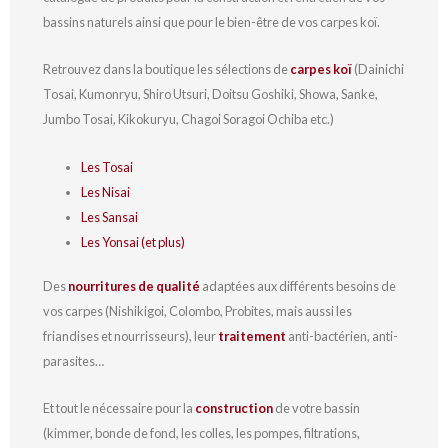
bassins naturels ainsi que pour le bien-être de vos carpes koï.
Retrouvez dans la boutique les sélections de
carpes koï
(Dainichi
Tosai, Kumonryu, Shiro Utsuri, Doitsu Goshiki, Showa, Sanke,
Jumbo Tosai, Kikokuryu, Chagoi Soragoi Ochiba etc.)
Les Tosai
Les Nisai
Les Sansai
Les Yonsai (et plus)
Des
nourritures de qualité
adaptées aux différents besoins de
vos carpes (Nishikigoi, Colombo, Probites, mais aussi les
friandises et nourrisseurs), leur
traitement
anti-bactérien, anti-
parasites…
Et tout le nécessaire pour la
construction
de votre bassin
(kimmer, bonde de fond, les colles, les pompes, filtrations,