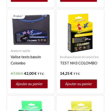
Le
Le
prix
prix
Promo !
initial
actuel
était :
est :
47,00 €.
42,00 €.
Analyse rapide
Valise tests bassin
Boutique bassin et carpes koï
Colombo
TEST NH3 COLOMBO
47,00
€
42,00
€
14,25
€
TTC
TTC
Ajouter au panier
Ajouter au panier