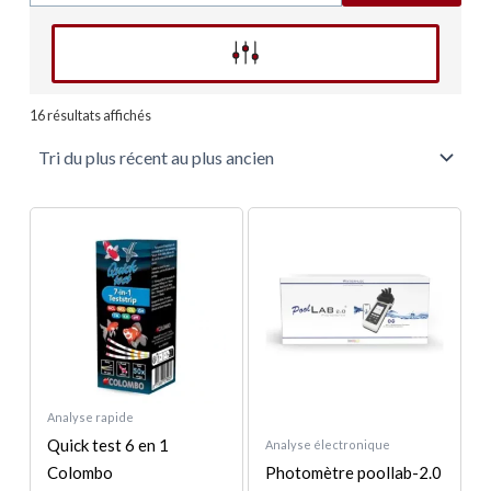
Affinez votre recherche
Trié
du
16 résultats affichés
plus
récent
au
plus
ancien
Plage
Ce
de
produit
prix :
a
6,00 €
à
plusieurs
154,00 €
variations.
Les
options
peuvent
Analyse rapide
être
Quick test 6 en 1
Analyse électronique
choisies
Colombo
Photomètre poollab-2.0