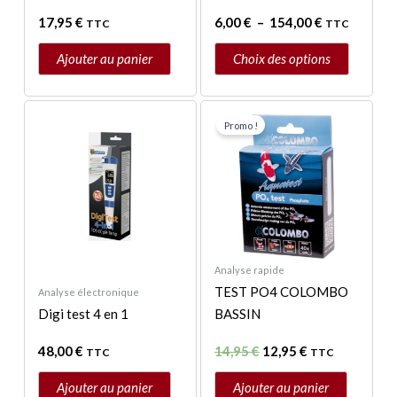
sur
17,95
€
6,00
€
–
154,00
€
TTC
TTC
la
page
Ajouter au panier
Choix des options
du
produit
Le
Le
prix
prix
Promo !
initial
actuel
était :
est :
14,95 €.
12,95 €.
Analyse rapide
TEST PO4 COLOMBO
Analyse électronique
Digi test 4 en 1
BASSIN
48,00
€
14,95
€
12,95
€
TTC
TTC
Ajouter au panier
Ajouter au panier