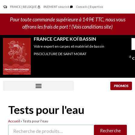
Aller
FRANCE | BELGIQUE
PAIEMENT sécurisé
Conseils | Expertise
au
contenu
Pour toute commande supérieure à 149€ TTC, nous vous
offrons les frais de port ! (Vois conditions site)
FRANCE CARPE KOÏ BASSIN
R
Votre expert en carpes et matériel de bassin
po
PISCICULTURE DE SAINT MORAT
C
PROMOS
Tests pour l'eau
Accueil
»
Tests pour l'eau
Recherche
Recherche
pour :