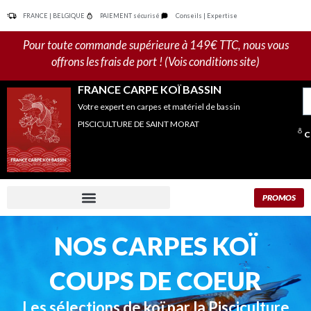
Aller
FRANCE | BELGIQUE
PAIEMENT sécurisé
Conseils | Expertise
au
contenu
Pour toute commande supérieure à 149€ TTC, nous vous
offrons les frais de port ! (Vois conditions site)
FRANCE CARPE KOÏ BASSIN
R
Votre expert en carpes et matériel de bassin
po
PISCICULTURE DE SAINT MORAT
C
PROMOS
NOS CARPES KOÏ
COUPS DE COEUR
Les sélections de koï par la Pisciculture