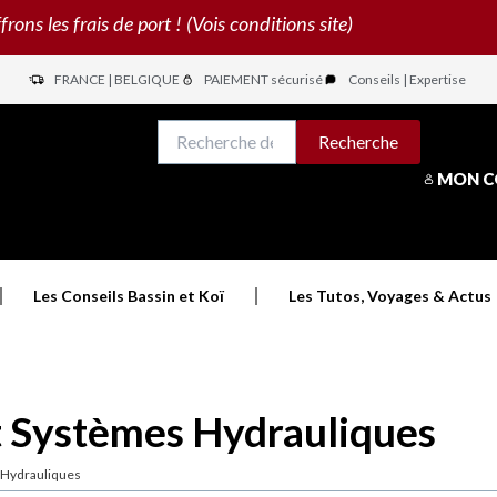
s les frais de port ! (Vois conditions site)
FRANCE | BELGIQUE
PAIEMENT sécurisé
Conseils | Expertise
N
Recherche
Recherche
pour :
MON 
Les Conseils Bassin et Koï
Les Tutos, Voyages & Actus
t Systèmes Hydrauliques
 Hydrauliques