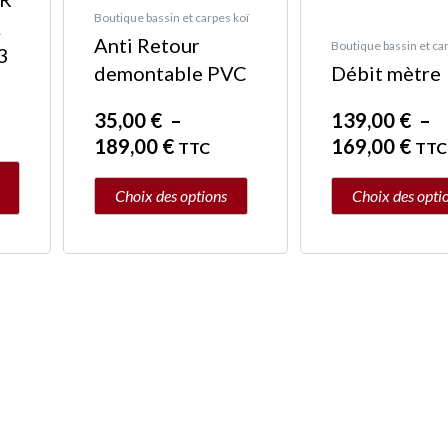
être
être
Boutique bassin et carpes koï
A
choisies
choisies
Anti Retour
Boutique bassin et ca
3
sur
sur
demontable PVC
Débit mètre
la
la
35,00
€
–
139,00
€
–
page
page
189,00
€
169,00
€
du
du
TTC
TTC
produit
produit
Choix des options
Choix des opti