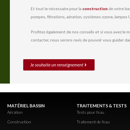
Et tout le nécessaire pour la
construction
de votre bas
pompes, filtrations, aération, systèmes ozone, lampes U
Profitez également de nos conseils et si vous avez le 
contacter, nous serons ravis de pouvoir vous guider da
Je souhaite un renseignement
MATÉRIEL BASSIN
TRAITEMENTS & TESTS
Aération
Tests pour l'eau
Construction
Traitement de l'eau