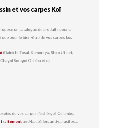
sin et vos carpes Koï
ropose un catalogue de produits pour la
i que pour le bien-être de vos carpes koï.
oï
(Dainichi Tosai, Kumonryu, Shiro Utsuri,
 Chagoi Soragoi Ochiba etc.)
soins de vos carpes (Nishikigoi, Colombo,
r
traitement
anti-bactérien, anti-parasites…