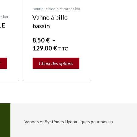
peuvent
Boutique bassin et carpes koï
Vanne à bille
être
s koï
LE
bassin
choisies
sur
8,50
€
–
la
129,00
€
TTC
page
du
r
Choix des options
produit
Vannes et Systèmes Hydrauliques pour bassin