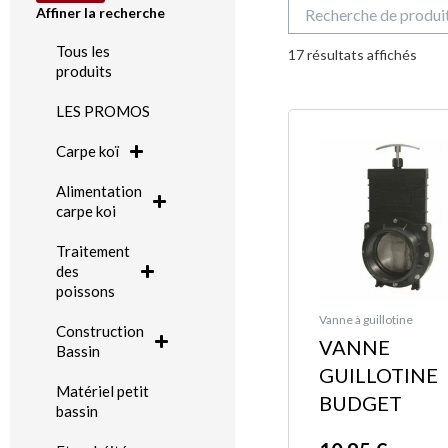
Recherche
Affiner la recherche
pour :
Trié
Tous les
du
17 résultats affichés
plus
produits
réce
au
plus
LES PROMOS
Plage
Ce
anci
de
produit
Carpe koï
prix :
a
Alimentation
10,95 
plusieurs
carpe koi
à
variations.
74,00 
Traitement
Les
des
options
poissons
peuvent
Vanne à guillotine
Construction
VANNE
être
Bassin
GUILLOTINE
choisies
Matériel petit
BUDGET
sur
bassin
la