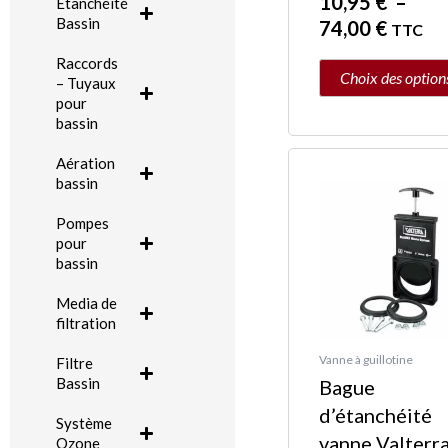
10,95
€
–
Etanchéité
page
Bassin
74,00
€
TTC
du
Raccords
produit
Choix des option
– Tuyaux
pour
bassin
Ce
Aération
bassin
produit
a
Pompes
pour
plusieurs
bassin
variations.
Les
Media de
filtration
options
peuvent
Vanne à guillotine
Filtre
Bassin
Bague
être
d’étanchéité
choisies
Système
vanne Valterr
sur
Ozone