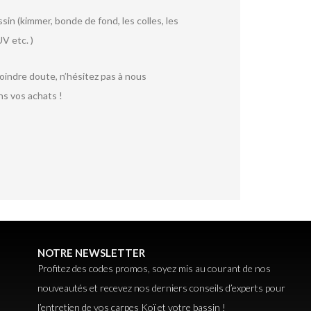
sin (kimmer, bonde de fond, les colles, les
V etc. )
moindre doute, n’hésitez pas à nous
ns vos achats !
NOTRE NEWSLETTER
Profitez des codes promos, soyez mis au courant de nos
nouveautés et recevez nos derniers conseils d’experts pour
l’entretien de vos carpes Koï et votre bassin !