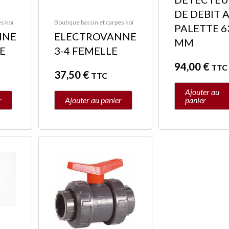
DE DEBIT 
s koï
Boutique bassin et carpes koï
PALETTE 6
NNE
ELECTROVANNE
MM
LE
3-4 FEMELLE
94,00
€
TTC
37,50
€
TTC
Ajouter au
r
Ajouter au panier
panier
Plage
Ce
de
produit
prix :
a
8,50 €
plusieurs
à
variations.
129,00 €
Les
options