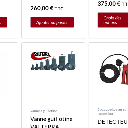
375,00
€
page
TT
260,00
€
TTC
du
Choix des
produit
s
Ajouter au panier
options
Plage
Plage
Ce
de
de
produit
prix :
prix :
a
3,85 €
17,95 €
plusieurs
à
à
variations.
7,95 €
1255,00 €
Les
options
peuvent
Boutique bassin et
être
Vanne à guillotine
carpes koï
Vanne guillotine
choisies
DETECTEU
a
VALTERRA
sur