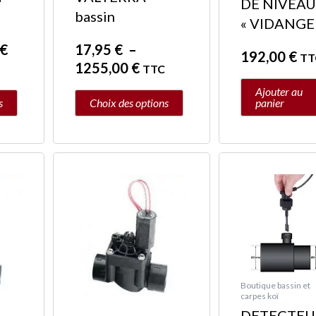
DE NIVEA
bassin
la
« VIDANGE
page
€
17,95
€
–
192,00
€
du
TT
1255,00
€
TTC
produit
Ajouter au
s
Choix des options
panier
Boutique bassin et
carpes koï
DETECTEU