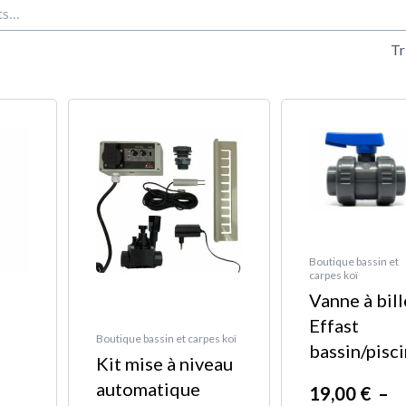
nt
Pl
Ce
en
de
produit
pri
a
€
19
plusieurs
à
variations.
€
37
Les
Boutique bassin et
options
carpes koï
peuvent
Vanne à bill
être
Effast
choisies
Boutique bassin et carpes koï
bassin/pisc
Kit mise à niveau
sur
automatique
la
19,00
€
–