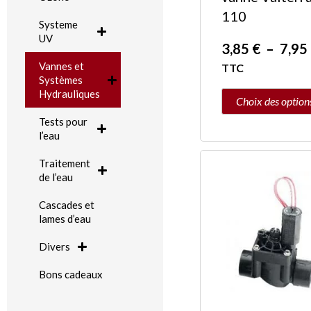
110
la
Systeme
page
UV
3,85
€
–
7,95
du
Vannes et
TTC
produit
Systèmes
Hydrauliques
Choix des option
Tests pour
l’eau
Traitement
de l’eau
Cascades et
lames d’eau
Divers
Bons cadeaux