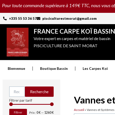
Aller
Pour toute commande supérieure à 149€ TTC, nous vous offron
au
contenu
+335 55 53 36 57
pisciculturestmorat@gmail.com
FRANCE CARPE KOÏ BASSI
Votre expert en carpes et matériel de bassin
PISCICULTURE DE SAINT MORAT
Bienvenue
Boutique Bassin
Les Carpes Koï
Recherche
Recherche
pour :
Vannes e
Prix
Prix
Filtrer par tarif
min
max
Accueil
»
Vannes et Systèmes
Filtrer
Prix :
0 €
—
1260 €