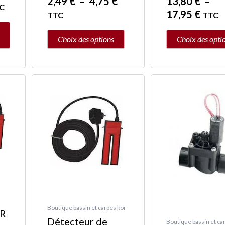
2,49
€
–
4,75
€
13,80
€
–
page
page
C
17,95
€
TTC
TTC
du
du
produit
produit
Choix des options
Choix des opti
Boutique bassin et carpes koï
R
Détecteur de
Boutique bassin et ca