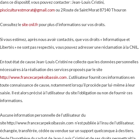
dans ce dispositif, vous pouvez contacter : Jean-Louis Cristini,
pisciculturestmorat@gmail.com
ou 2 Route de Saint Morat 87140 Thouron
Consultez le
site cnil.fr
pour plus d’informations sur vos droits.
Si vous estimez, après nous avoir contactés, que vos droits « Informatique et
Libertés » ne sont pas respectés, vous pouvez adresser une réclamation à la CNIL.
En tout état de cause Jean-Louis Cristini ne collecte que les données personnelles
nécessaires à la réalisation des services proposés par le site
http://www.francecarpekoibassin.com
. L’utilisateur fournit ces informations en
toute connaissance de cause, notamment lorsqu’il procède par lui-même à leur
saisie. Il est alors précisé à l’utilisateur du site l’obligation ou non de fournir ces
informations.
Aucune information personnelle de l’utilisateur du
site http://www.francecarpekoibassin.com n’est publiée à l’insu de l’utilisateur,
échangée, transférée, cédée ou vendue sur un support quelconque à des tiers.
Seule l’hypothèse du rachat de Jean-Louis Cristini et de ses droits permettrait la