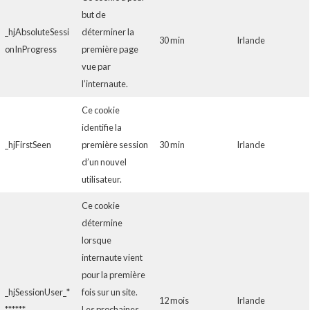
but de
_hjAbsoluteSessi
déterminer la
30 min
Irlande
onInProgress
première page
vue par
l’internaute.
Ce cookie
identifie la
_hjFirstSeen
première session
30 min
Irlande
d’un nouvel
utilisateur.
Ce cookie
détermine
lorsque
internaute vient
pour la première
_hjSessionUser_*
fois sur un site.
12 mois
Irlande
******
Les prochaines