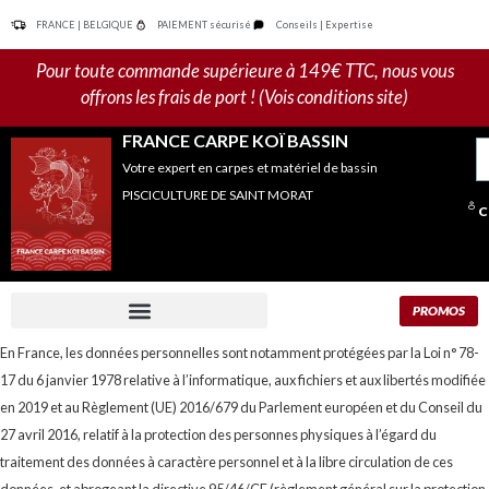
Aller
FRANCE | BELGIQUE
PAIEMENT sécurisé
Conseils | Expertise
au
contenu
Pour toute commande supérieure à 149€ TTC, nous vous
offrons les frais de port ! (Vois conditions site)
FRANCE CARPE KOÏ BASSIN
R
Votre expert en carpes et matériel de bassin
po
PISCICULTURE DE SAINT MORAT
C
PROMOS
En France, les données personnelles sont notamment protégées par la Loi n° 78-
17 du 6 janvier 1978 relative à l’informatique, aux fichiers et aux libertés modifiée
en 2019 et au Règlement (UE) 2016/679 du Parlement européen et du Conseil du
27 avril 2016, relatif à la protection des personnes physiques à l’égard du
traitement des données à caractère personnel et à la libre circulation de ces