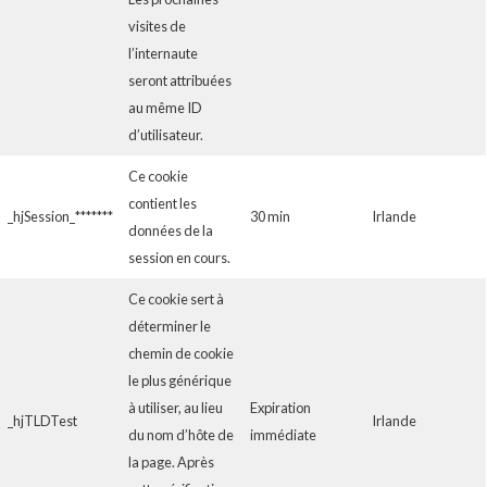
visites de
l’internaute
seront attribuées
au même ID
d’utilisateur.
Ce cookie
contient les
_hjSession_*******
30 min
Irlande
données de la
session en cours.
Ce cookie sert à
déterminer le
chemin de cookie
le plus générique
à utiliser, au lieu
Expiration
_hjTLDTest
Irlande
du nom d’hôte de
immédiate
la page. Après