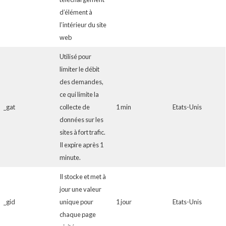
d’élément à
l’intérieur du site
web
Utilisé pour
limiter le débit
des demandes,
ce qui limite la
_gat
collecte de
1 min
Etats-Unis
données sur les
sites à fort trafic.
Il expire après 1
minute.
Il stocke et met à
jour une valeur
_gid
unique pour
1 jour
Etats-Unis
chaque page