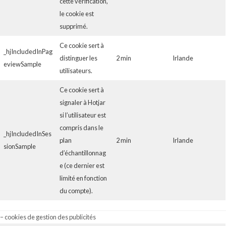
cette vérification,
le cookie est
supprimé.
Ce cookie sert à
_hjIncludedInPag
distinguer les
2 min
Irlande
eviewSample
utilisateurs.
Ce cookie sert à
signaler à Hotjar
si l’utilisateur est
compris dans le
_hjIncludedInSes
plan
2 min
Irlande
sionSample
d’échantillonnag
e (ce dernier est
limité en fonction
du compte).
– cookies de gestion des publicités