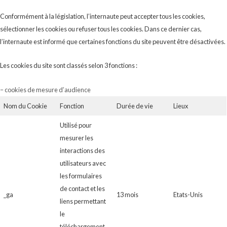
Conformément à la législation, l’internaute peut accepter tous les cookies,
sélectionner les cookies ou refuser tous les cookies. Dans ce dernier cas,
l’internaute est informé que certaines fonctions du site peuvent être désactivées.
Les cookies du site sont classés selon 3 fonctions :
– cookies de mesure d’audience
Nom du Cookie
Fonction
Durée de vie
Lieux
Utilisé pour
mesurer les
interactions des
utilisateurs avec
les formulaires
de contact et les
_ga
13 mois
Etats-Unis
liens permettant
le
téléchargement