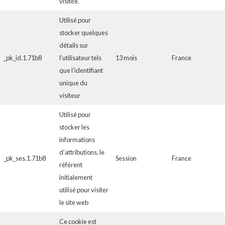
visitée.
Utilisé pour
stocker quelques
détails sur
_pk_id.1.71b8
l’utilisateur tels
13 mois
France
que l’identifiant
unique du
visiteur
Utilisé pour
stocker les
informations
d’attributions, le
_pk_ses.1.71b8
Session
France
référent
initialement
utilisé pour visiter
le site web
Ce cookie est