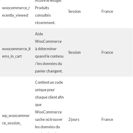
Active le widget
woocommerce_r
Produits
Session
France
ecently_viewed
consultés
récemment.
Aide
WooCommerce
woocommerce_it
à déterminer
Session
France
ems_in_cart
quand le contenu
/ les données du
panier changent.
Contient un code
unique pour
chaque client afin
que
WooCommerce
wp_woocommer
sache où trouver
2 jours
France
ce_session_
les données du