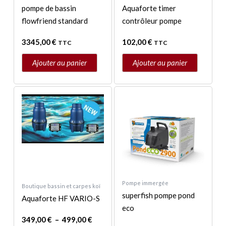
pompe de bassin
Aquaforte timer
flowfriend standard
contrôleur pompe
3345,00
€
102,00
€
TTC
TTC
Ajouter au panier
Ajouter au panier
Plage
Plage
Ce
Ce
de
de
produit
produit
prix :
prix :
a
a
349,00 €
84,95 €
à
à
plusieurs
plusieurs
499,00 €
96,00 €
variations.
variations.
Les
Les
options
options
peuvent
peuvent
Pompe immergée
Boutique bassin et carpes koï
être
être
superfish pompe pond
Aquaforte HF VARIO-S
choisies
choisies
eco
sur
sur
349,00
€
–
499,00
€