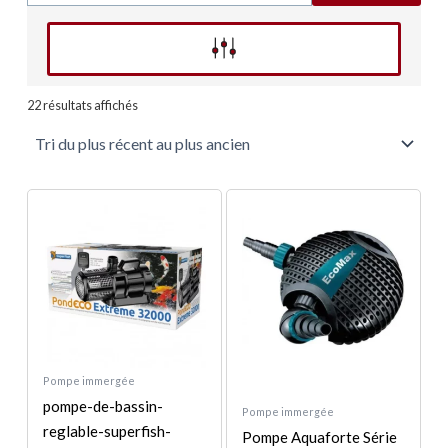
Affinez votre recherche
Trié
du
22 résultats affichés
plus
récent
au
plus
ancien
Plage
Ce
de
produit
prix :
a
109,00 €
à
plusieurs
178,00 €
variations.
Les
options
peuvent
Pompe immergée
être
pompe-de-bassin-
Pompe immergée
choisies
reglable-superfish-
Pompe Aquaforte Série