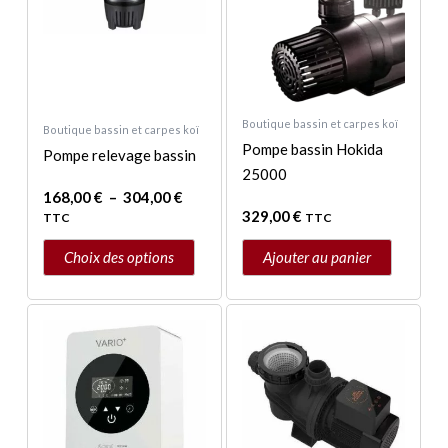
à
plusieurs
304,00 €
variations.
Les
options
peuvent
Boutique bassin et carpes koï
Boutique bassin et carpes koï
être
Pompe bassin Hokida
Pompe relevage bassin
choisies
25000
sur
168,00
€
–
304,00
€
329,00
€
TTC
TTC
la
page
Choix des options
Ajouter au panier
du
produit