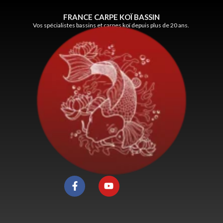
FRANCE CARPE KOÏ BASSIN
Vos spécialistes bassins et carpes koï depuis plus de 20 ans.
F
Y
a
o
c
u
e
t
b
u