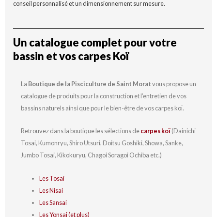
conseil personnalisé et un dimensionnement sur mesure.
Un catalogue complet pour votre
bassin et vos carpes Koï
La
Boutique de la Pisciculture de Saint Morat
vous propose un
catalogue de produits pour la construction et l’entretien de vos
bassins naturels ainsi que pour le bien-être de vos carpes koï.
Retrouvez dans la boutique les sélections de
carpes koï
(Dainichi
Tosai, Kumonryu, Shiro Utsuri, Doitsu Goshiki, Showa, Sanke,
Jumbo Tosai, Kikokuryu, Chagoi Soragoi Ochiba etc.)
Les Tosai
Les Nisai
Les Sansai
Les Yonsai (et plus)