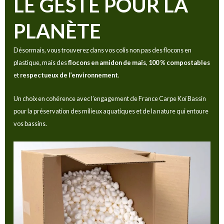
LE GESTE POUR LA
PLANÈTE
Désormais, vous trouverez dans vos colis non pas des flocons en
plastique, mais des
flocons en amidon de maïs
,
100 % compostables
et
respectueux de l’environnement
.
Un choix en cohérence avec l’engagement de France Carpe Koï Bassin
pour la préservation des milieux aquatiques et de la nature qui entoure
vos bassins.