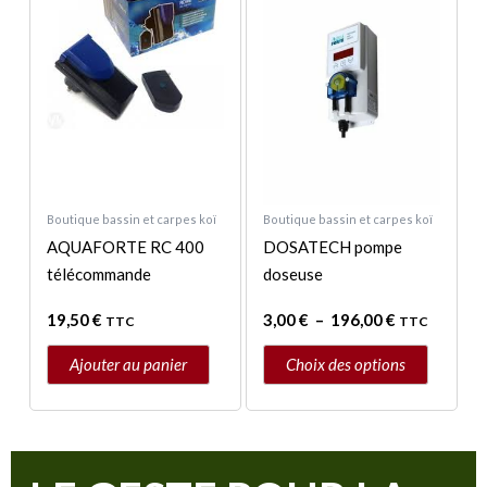
a
3,00 €
à
plusieurs
196,00 €
variations.
Les
options
peuvent
être
choisies
sur
Boutique bassin et carpes koï
Boutique bassin et carpes koï
AQUAFORTE RC 400
DOSATECH pompe
la
télécommande
doseuse
page
du
19,50
€
3,00
€
–
196,00
€
TTC
TTC
produit
Ajouter au panier
Choix des options