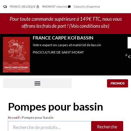
Aller
FRANCE | BELGIQUE
PAIEMENT sécurisé
Conseils | Expertise
au
contenu
Pour toute commande supérieure à 149€ TTC, nous vous
offrons les frais de port ! (Vois conditions site)
FRANCE CARPE KOÏ BASSIN
R
Votre expert en carpes et matériel de bassin
po
PISCICULTURE DE SAINT MORAT
C
PROMOS
Pompes pour bassin
Accueil
»
Pompes pour bassin
Recherche
Recherche
pour :