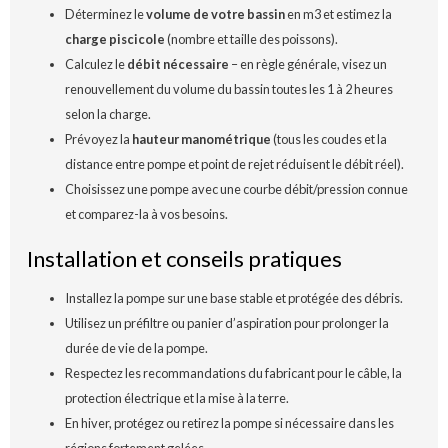
Déterminez le
volume de votre bassin
en m3 et estimez la
charge piscicole
(nombre et taille des poissons).
Calculez le
débit nécessaire
– en règle générale, visez un
renouvellement du volume du bassin toutes les 1 à 2 heures
selon la charge.
Prévoyez la
hauteur manométrique
(tous les coudes et la
distance entre pompe et point de rejet réduisent le débit réel).
Choisissez une pompe avec une courbe débit/pression connue
et comparez-la à vos besoins.
Installation et conseils pratiques
Installez la pompe sur une base stable et protégée des débris.
Utilisez un préfiltre ou panier d’aspiration pour prolonger la
durée de vie de la pompe.
Respectez les recommandations du fabricant pour le câble, la
protection électrique et la mise à la terre.
En hiver, protégez ou retirez la pompe si nécessaire dans les