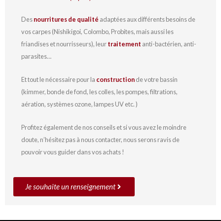
Des
nourritures de qualité
adaptées aux différents besoins de
vos carpes (Nishikigoi, Colombo, Probites, mais aussi les
friandises et nourrisseurs), leur
traitement
anti-bactérien, anti-
parasites…
Et tout le nécessaire pour la
construction
de votre bassin
(kimmer, bonde de fond, les colles, les pompes, filtrations,
aération, systèmes ozone, lampes UV etc. )
Profitez également de nos conseils et si vous avez le moindre
doute, n’hésitez pas à nous contacter, nous serons ravis de
pouvoir vous guider dans vos achats !
Je souhaite un renseignement