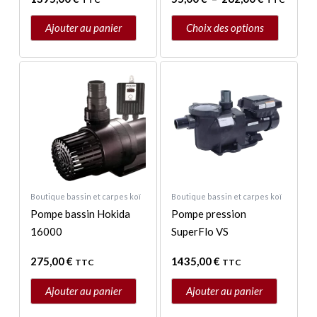
la
page
Ajouter au panier
Choix des options
du
produit
Boutique bassin et carpes koï
Boutique bassin et carpes koï
Pompe bassin Hokida
Pompe pression
16000
SuperFlo VS
275,00
€
1435,00
€
TTC
TTC
Ajouter au panier
Ajouter au panier