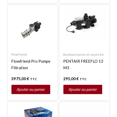
FlowFriend
Boutique bassin et carpes koï
Flowfriend Pro Pompe
PENTAIR FREEFLO 13
Filtration
M3
3975,00
€
295,00
€
TTC
TTC
Ajouter au panier
Ajouter au panier
Plage
Ce
de
produit
prix :