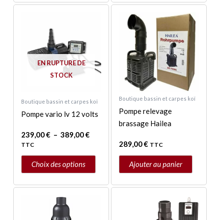
Plage
Ce
de
produit
prix :
a
239,00 €
à
plusieurs
389,00 €
variations.
EN RUPTURE DE
Les
STOCK
options
peuvent
Boutique bassin et carpes koï
Boutique bassin et carpes koï
être
Pompe relevage
Pompe vario lv 12 volts
choisies
brassage Hailea
sur
239,00
€
–
389,00
€
289,00
€
TTC
TTC
la
page
Choix des options
Ajouter au panier
du
produit
Plage
Ce
de
produit
prix :
a
168,00 €