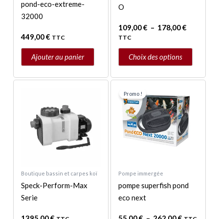
sur
pond-eco-extreme-
O
la
32000
page
109,00
€
–
178,00
€
449,00
€
TTC
TTC
du
produit
Ajouter au panier
Choix des options
Plage
Ce
de
Promo !
produit
prix :
a
55,00 €
à
plusieurs
262,00 €
variations.
Les
options
peuvent
Boutique bassin et carpes koï
Pompe immergée
être
Speck-Perform-Max
pompe superfish pond
choisies
Serie
eco next
sur
1395,00
€
55,00
€
–
262,00
€
TTC
TTC