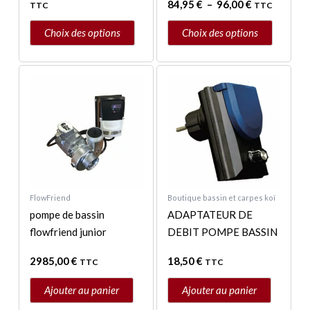
84,95
€
–
96,00
€
TTC
TTC
la
la
page
page
Choix des options
Choix des options
du
du
produit
produit
FlowFriend
Boutique bassin et carpes koï
pompe de bassin
ADAPTATEUR DE
flowfriend junior
DEBIT POMPE BASSIN
2985,00
€
18,50
€
TTC
TTC
Ajouter au panier
Ajouter au panier