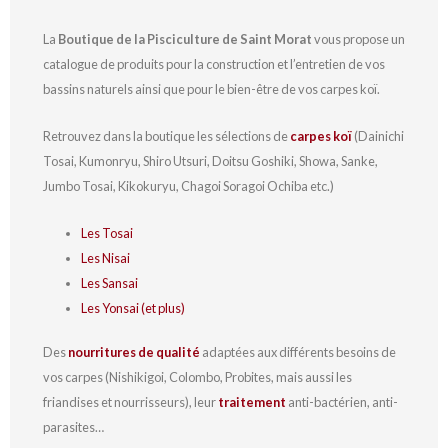
La
Boutique de la Pisciculture de Saint Morat
vous propose un
catalogue de produits pour la construction et l’entretien de vos
bassins naturels ainsi que pour le bien-être de vos carpes koï.
Retrouvez dans la boutique les sélections de
carpes koï
(Dainichi
Tosai, Kumonryu, Shiro Utsuri, Doitsu Goshiki, Showa, Sanke,
Jumbo Tosai, Kikokuryu, Chagoi Soragoi Ochiba etc.)
Les Tosai
Les Nisai
Les Sansai
Les Yonsai (et plus)
Des
nourritures de qualité
adaptées aux différents besoins de
vos carpes (Nishikigoi, Colombo, Probites, mais aussi les
friandises et nourrisseurs), leur
traitement
anti-bactérien, anti-
parasites…