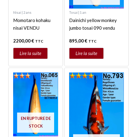
Nisai | 2 ans
Tosai | 1 an
Momotaro kohaku
Dainichi yellow monkey
nisai VENDU
jumbo tosai 090 vendu
2200,00
€
895,00
€
TTC
TTC
Lire la suite
Lire la suite
EN RUPTURE DE
STOCK