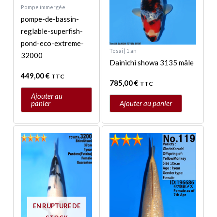
Pompe immergée
pompe-de-bassin-
reglable-superfish-
pond-eco-extreme-
Tosai | 1 an
32000
Dainichi showa 3135 mâle
449,00
€
TTC
785,00
€
TTC
Ajouter au
panier
Ajouter au panier
EN RUPTURE DE