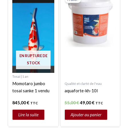
initial
actuel
était :
est :
55,00 €.
49,00 €.
EN RUPTURE DE
STOCK
Tosai | 1 an
Momotaro jumbo
Qualité et clarté de l'eau
tosai sanke 1 vendu
aquaforte-kh-10l
845,00
€
55,00
€
49,00
€
TTC
TTC
Lire la suite
Ajouter au panier