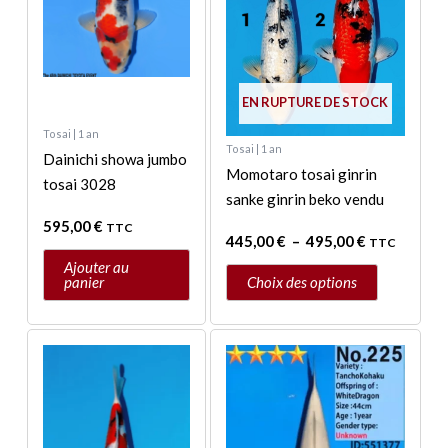
options
peuvent
être
choisies
EN RUPTURE DE STOCK
sur
Tosai | 1 an
la
Tosai | 1 an
Dainichi showa jumbo
page
Momotaro tosai ginrin
tosai 3028
du
sanke ginrin beko vendu
produit
595,00
€
TTC
445,00
€
–
495,00
€
TTC
Ajouter au
panier
Choix des options