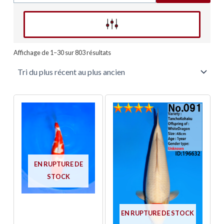
Affinez votre recherche
Trié
du
Affichage de 1–30 sur 803 résultats
plus
récent
au
plus
ancien
EN RUPTURE DE
STOCK
EN RUPTURE DE STOCK