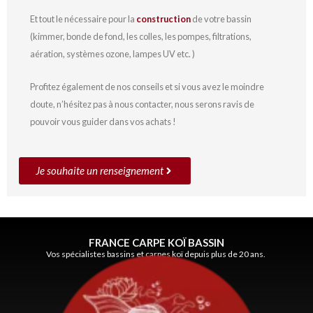
Et tout le nécessaire pour la
construction
de votre bassin
(kimmer, bonde de fond, les colles, les pompes, filtrations,
aération, systèmes ozone, lampes UV etc. )
Profitez également de nos conseils et si vous avez le moindre
doute, n’hésitez pas à nous contacter, nous serons ravis de
pouvoir vous guider dans vos achats !
Je souhaite un renseignement
FRANCE CARPE KOÏ BASSIN
Vos spécialistes bassins et carpes koï depuis plus de 20 ans.