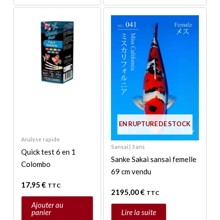
EN RUPTURE DE STOCK
Analyse rapide
Sansai | 3 ans
Quick test 6 en 1
Sanke Sakai sansai femelle
Colombo
69 cm vendu
17,95
€
TTC
2195,00
€
TTC
Ajouter au
panier
Lire la suite