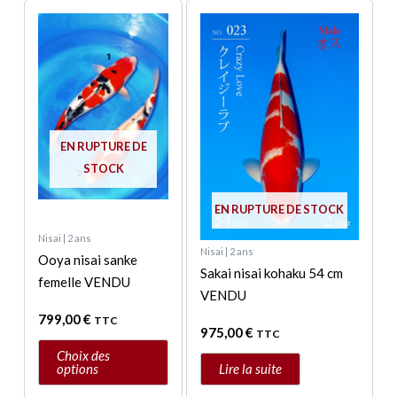
Ce
produit
a
plusieurs
variations.
Les
options
EN RUPTURE DE
peuvent
STOCK
être
EN RUPTURE DE STOCK
choisies
sur
Nisai | 2 ans
Nisai | 2 ans
la
Ooya nisai sanke
Sakai nisai kohaku 54 cm
page
femelle VENDU
VENDU
du
799,00
€
produit
TTC
975,00
€
TTC
Choix des
options
Lire la suite