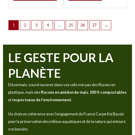
1
2
3
4
…
25
26
27
→
LE GESTE POUR LA
PLANÈTE
Désormais, vous trouverez dans vos colis non pas des flocons en
plastique, mais des
flocons en amidon de maïs
,
100 % compostables
et
respectueux de l’environnement
.
Un choix en cohérence avec l’engagement de France Carpe Koï Bassin
pour la préservation des milieux aquatiques et de la nature qui entoure
vos bassins.