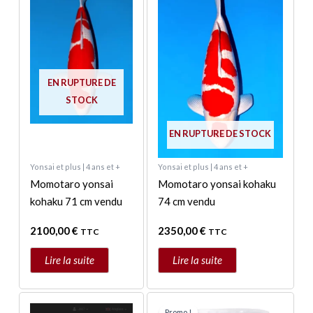
EN RUPTURE DE
STOCK
EN RUPTURE DE STOCK
Yonsai et plus | 4 ans et +
Yonsai et plus | 4 ans et +
Momotaro yonsai
Momotaro yonsai kohaku
kohaku 71 cm vendu
74 cm vendu
2100,00
€
2350,00
€
TTC
TTC
Lire la suite
Lire la suite
Le
Le
prix
prix
Promo !