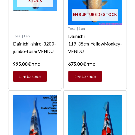
STOCK
EN RUPTURE DE STOCK
Tosai | 1 an
Dainichi
Tosai | 1 an
Dainichi-shiro-3200-
119_35cm_YellowMonkey-
jumbo-tosai VENDU
VENDU
995,00
€
675,00
€
TTC
TTC
Lire la suite
Lire la suite
Plage
Ce
de
produit
prix :
a
445,00 €
à
plusieurs
495,00 €
variations.
Les