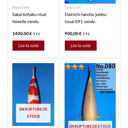
Nisai | 2 ans
Tosai | 1 an
Sakai kohaku nisai
Dainichi tancho jumbo
femelle vendu
tosai 091 vendu
1400,00
€
900,00
€
TTC
TTC
Lire la suite
Lire la suite
EN RUPTURE DE
STOCK
EN RUPTURE DE STOCK