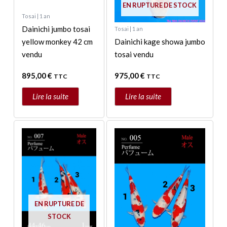
EN RUPTURE DE STOCK
Tosai | 1 an
Dainichi jumbo tosai
Tosai | 1 an
yellow monkey 42 cm
Dainichi kage showa jumbo
vendu
tosai vendu
895,00
€
975,00
€
TTC
TTC
Lire la suite
Lire la suite
Ce
Ce
produit
produit
a
a
plusieurs
plusieurs
variations.
variations.
Les
Les
options
options
EN RUPTURE DE
peuvent
peuvent
STOCK