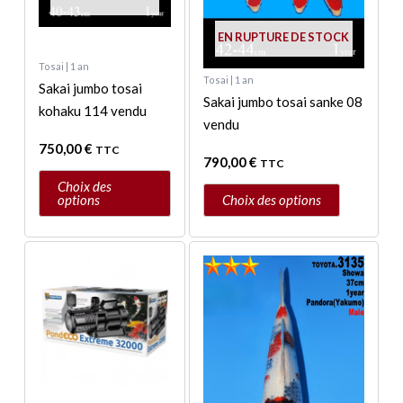
être
être
EN RUPTURE DE STOCK
choisies
choisies
sur
sur
Tosai | 1 an
Tosai | 1 an
la
la
Sakai jumbo tosai
Sakai jumbo tosai sanke 08
page
page
kohaku 114 vendu
vendu
du
du
750,00
€
produit
produit
TTC
790,00
€
TTC
Choix des
options
Choix des options