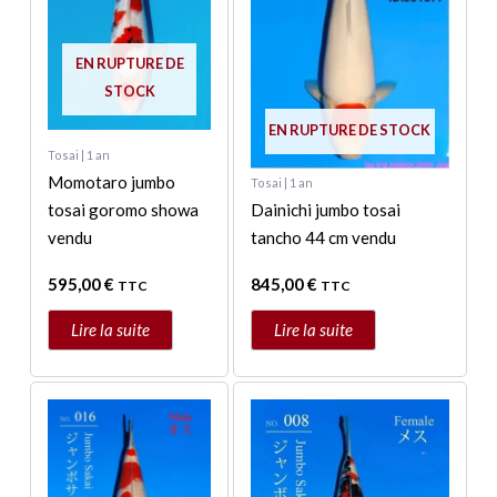
EN RUPTURE DE
STOCK
EN RUPTURE DE STOCK
Tosai | 1 an
Momotaro jumbo
Tosai | 1 an
tosai goromo showa
Dainichi jumbo tosai
vendu
tancho 44 cm vendu
595,00
€
845,00
€
TTC
TTC
Lire la suite
Lire la suite