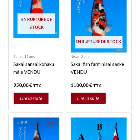
EN RUPTURE DE
STOCK
EN RUPTURE DE STOCK
Sansai | 3 ans
Nisai | 2 ans
Sakai sansai kohaku
Sakai fish farm nisai sanke
mâle VENDU
VENDU
950,00
€
1100,00
€
TTC
TTC
Lire la suite
Lire la suite
Ce
produit
a
plusieurs