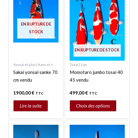
variations.
Les
options
EN RUPTURE DE
peuvent
STOCK
être
choisies
EN RUPTURE DE STOCK
sur
la
Yonsai et plus | 4 ans et +
Tosai | 1 an
page
Sakai yonsai sanke 70
Momotaro jumbo tosai 40
du
cm vendu
45 vendu
produit
1900,00
€
499,00
€
TTC
TTC
Lire la suite
Choix des options