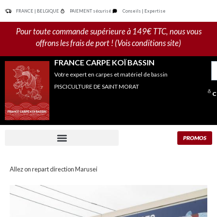
Aller
FRANCE | BELGIQUE
PAIEMENT sécurisé
Conseils | Expertise
au
contenu
Pour toute commande supérieure à 149€ TTC, nous vous
offrons les frais de port ! (Vois conditions site)
FRANCE CARPE KOÏ BASSIN
R
Votre expert en carpes et matériel de bassin
po
PISCICULTURE DE SAINT MORAT
C
PROMOS
Allez on repart direction Marusei