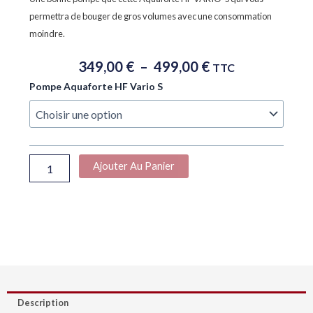
permettra de bouger de gros volumes avec une consommation
moindre.
Plage
349,00
€
–
499,00
€
TTC
De
quantité
Pompe Aquaforte HF Vario S
Prix :
de
349,00 €
Aquaforte
À
HF
VARIO-
499,00 €
S
Ajouter Au Panier
Description