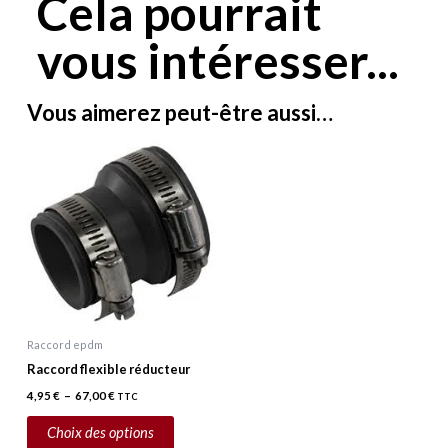
Cela pourrait
vous intéresser...
Vous aimerez peut-être aussi…
Plage
Ce
de
prix :
produit
4,95 €
a
à
67,00 €
plusieurs
variations.
Les
options
peuvent
Raccord epdm
être
Raccord flexible réducteur
choisies
4,95
€
–
67,00
€
TTC
sur
la
Choix des options