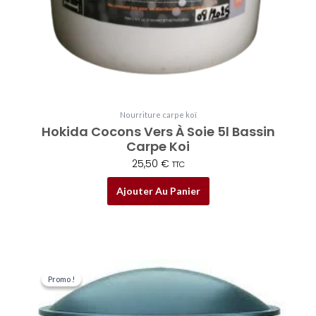
Nourriture carpe koï
Hokida Cocons Vers À Soie 5l Bassin
Carpe Koi
25,50
€
TTC
Ajouter Au Panier
Le
Le
prix
prix
Promo !
Promo !
initial
actuel
était :
est :