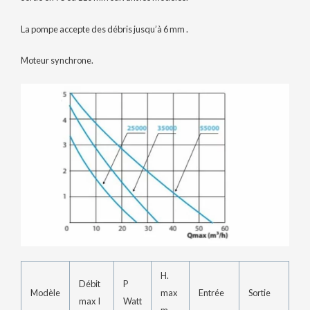
La pompe accepte des débris jusqu’à 6 mm .
Moteur synchrone.
H.
Débit
P
Modèle
max
Entrée
Sortie
max l
Watt
m