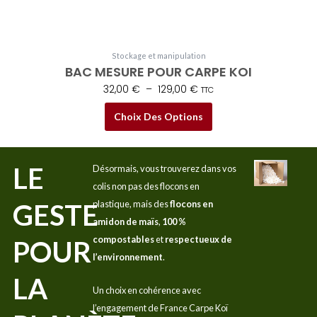
du
produit
Stockage et manipulation
BAC MESURE POUR CARPE KOI
32,00
€
–
129,00
€
TTC
Choix Des Options
LE
Désormais, vous trouverez dans vos
colis non pas des flocons en
GESTE
plastique, mais des
flocons en
amidon de maïs
,
100 %
compostables
et
respectueux de
POUR
l’environnement
.
LA
Un choix en cohérence avec
l’engagement de France Carpe Koï