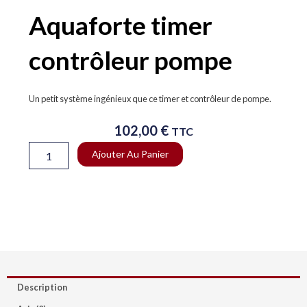
Aquaforte timer
contrôleur pompe
Un petit système ingénieux que ce timer et contrôleur de pompe.
102,00
€
TTC
quantité
Ajouter Au Panier
de
Aquaforte
timer
contrôleur
pompe
Description