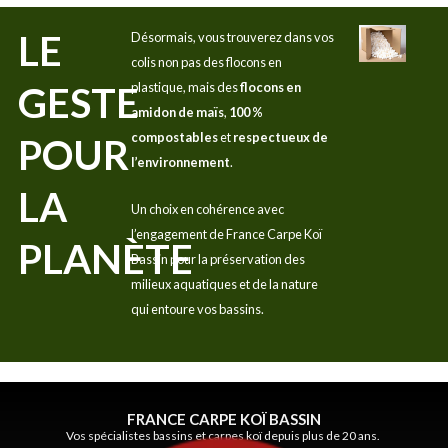
LE
Désormais, vous trouverez dans vos
colis non pas des flocons en
GESTE
plastique, mais des
flocons en
amidon de maïs
,
100 %
compostables
et
respectueux de
POUR
l’environnement
.
LA
Un choix en cohérence avec
l’engagement de France Carpe Koï
PLANÈTE
Bassin pour la préservation des
milieux aquatiques et de la nature
qui entoure vos bassins.
FRANCE CARPE KOÏ BASSIN
Vos spécialistes bassins et carpes koï depuis plus de 20 ans.