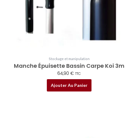
Stockage et manipulation
Manche Épuisette Bassin Carpe Koi 3m
64,90
€
TTC
Ajouter Au Panier
Plage
Ce
de
produit
prix :
a
32,00 €