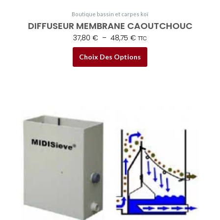
peuvent
Boutique bassin et carpes koï
être
DIFFUSEUR MEMBRANE CAOUTCHOUC
choisies
37,80
€
–
48,75
€
TTC
sur
la
Choix Des Options
page
du
produit