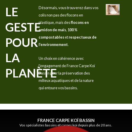
LE
Désormais, vous trouverez dans vos
colis non pas des flocons en
GESTE
plastique, mais des
flocons en
amidon de maïs
,
100 %
compostables
et
respectueux de
POUR
l’environnement
.
LA
Un choix en cohérence avec
l’engagement de France Carpe Koï
PLANÈTE
Bassin pour la préservation des
milieux aquatiques et de la nature
qui entoure vos bassins.
FRANCE CARPE KOÏ BASSIN
Vos spécialistes bassins et carpes koï depuis plus de 20 ans.