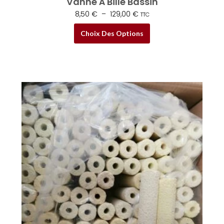
Vanne À Bille Bassin
8,50
€
–
129,00
€
TTC
Choix Des Options