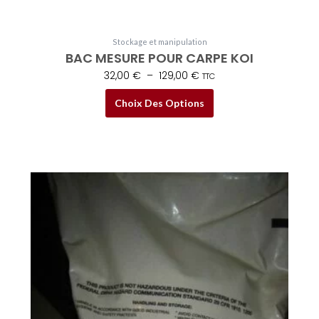
produit
Stockage et manipulation
BAC MESURE POUR CARPE KOI
32,00
€
–
129,00
€
TTC
Choix Des Options