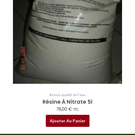
Résine qualité de l'eau
Résine À Nitrate 5l
79,00
€
TTC
Ajouter Au Panier