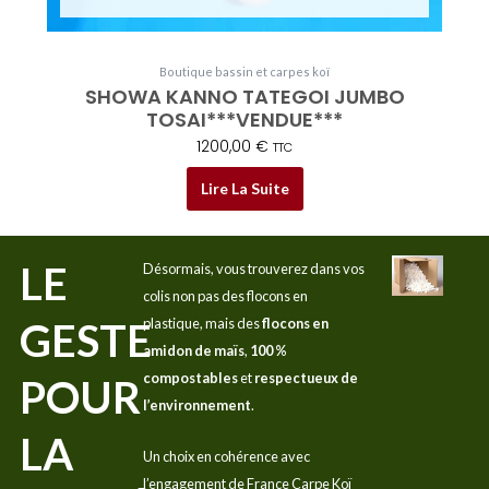
Boutique bassin et carpes koï
SHOWA KANNO TATEGOI JUMBO
TOSAI***VENDUE***
1200,00
€
TTC
Lire La Suite
LE
Désormais, vous trouverez dans vos
colis non pas des flocons en
GESTE
plastique, mais des
flocons en
amidon de maïs
,
100 %
compostables
et
respectueux de
POUR
l’environnement
.
LA
Un choix en cohérence avec
l’engagement de France Carpe Koï