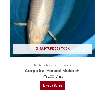
EN RUPTURE DE STOCK
Boutique bassin et carpes koï
Carpe Koi Yonsai Mukashi
1490,00
€
TTC
Lire La Suite