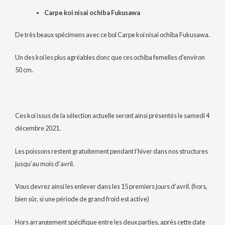
Carpe koi nisai ochiba Fukusawa
De très beaux spécimens avec ce bol Carpe koi nisai ochiba Fukusawa.
Un des koi les plus agréables donc que ces ochiba femelles d’environ
50 cm.
Ces koi issus de la sélection actuelle seront ainsi présentés le samedi 4
décembre 2021.
Les poissons restent gratuitement pendant l’hiver dans nos structures
jusqu’au mois d’avril.
Vous devrez ainsi les enlever dans les 15 premiers jours d’avril. (hors,
bien sûr, si une période de grand froid est active)
Hors arrangement spécifique entre les deux parties, après cette date