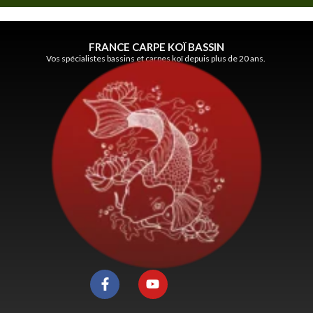
FRANCE CARPE KOÏ BASSIN
Vos spécialistes bassins et carpes koï depuis plus de 20 ans.
F
Y
a
o
c
u