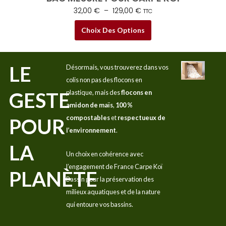
32,00
€
–
129,00
€
TTC
Choix Des Options
LE
Désormais, vous trouverez dans vos
colis non pas des flocons en
GESTE
plastique, mais des
flocons en
amidon de maïs
,
100 %
compostables
et
respectueux de
POUR
l’environnement
.
LA
Un choix en cohérence avec
l’engagement de France Carpe Koï
PLANÈTE
Bassin pour la préservation des
milieux aquatiques et de la nature
qui entoure vos bassins.