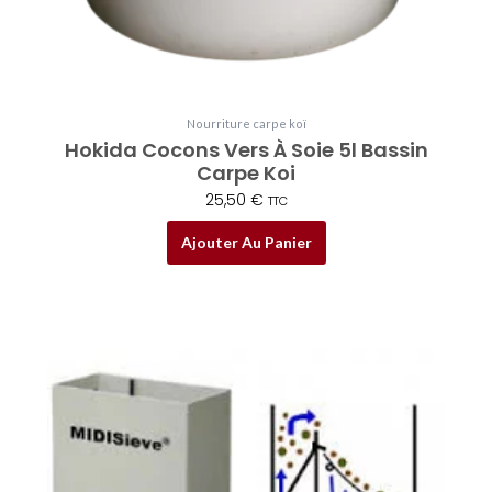
Nourriture carpe koï
Hokida Cocons Vers À Soie 5l Bassin
Carpe Koi
25,50
€
TTC
Ajouter Au Panier