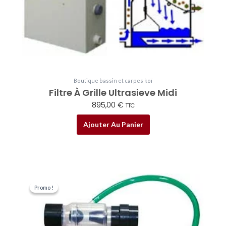
Boutique bassin et carpes koï
Filtre À Grille Ultrasieve Midi
895,00
€
TTC
Ajouter Au Panier
Le
Le
prix
prix
Promo !
Promo !
initial
actuel
était :
est :
23,90 €.
21,00 €.