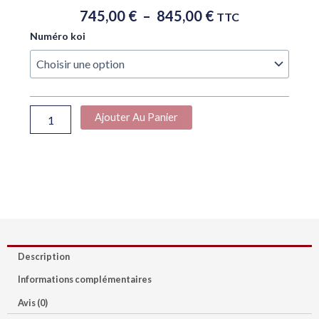
Plage
745,00
€
–
845,00
€
TTC
De
quantité
Numéro koi
Prix :
de
745,00 €
Carpe
À
koi
nisai
845,00 €
ochiba
Ajouter Au Panier
Fukusawa
Description
Informations complémentaires
Avis (0)