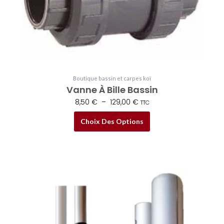
sur
la
page
du
produit
Boutique bassin et carpes koï
Vanne À Bille Bassin
8,50
€
–
129,00
€
TTC
Choix Des Options