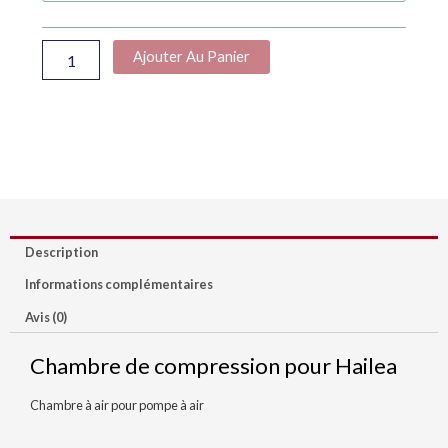
À
air
5,00 €
pour
Ajouter Au Panier
HAILEA
Description
Informations complémentaires
Avis (0)
Chambre de compression pour Hailea
Chambre à air pour pompe à air