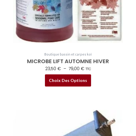
la
page
du
produit
Boutique bassin et carpes koï
MICROBE LIFT AUTOMNE HIVER
23,50
€
–
79,00
€
TTC
Choix Des Options
Plage
Ce
de
produit
prix :
a
16,99 €