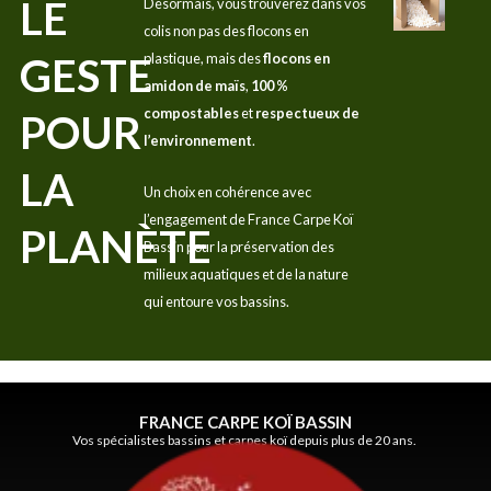
LE
Désormais, vous trouverez dans vos
colis non pas des flocons en
GESTE
plastique, mais des
flocons en
amidon de maïs
,
100 %
compostables
et
respectueux de
POUR
l’environnement
.
LA
Un choix en cohérence avec
l’engagement de France Carpe Koï
PLANÈTE
Bassin pour la préservation des
milieux aquatiques et de la nature
qui entoure vos bassins.
FRANCE CARPE KOÏ BASSIN
Vos spécialistes bassins et carpes koï depuis plus de 20 ans.