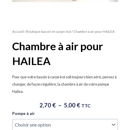
Accueil
/
Boutique bassin et carpes koï
/ Chambre à air pour HAILEA
Chambre à air pour
HAILEA
Pour que votre bassin à carpe koi soit toujours bien aéré, pensez à
changer, de façon régulière, la chambre à air de votre pompe
Hailea.
Plage
2,70
€
–
5,00
€
TTC
De
quantité
Pompe à air
Prix :
de
2,70 €
Chambre
à