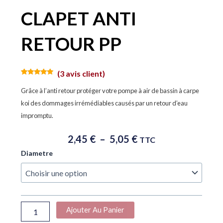
CLAPET ANTI
RETOUR PP
(
3
avis client)
Noté
3
5.00
sur 5
Grâce à l’anti retour protéger votre pompe à air de bassin à carpe
basé sur
notations
koi des dommages irrémédiables causés par un retour d’eau
client
impromptu.
Plage
2,45
€
–
5,05
€
TTC
De
quantité
Diametre
Prix :
de
2,45 €
CLAPET
À
ANTI
RETOUR
5,05 €
PP
Ajouter Au Panier