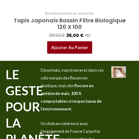
Boutique bassin et carpes koï
Tapis Japonais Bassin Filtre Biologique
120 X 100
39,50
€
35,00
€
TTC
Ajouter Au Panier
LE
Désormais, vous trouverez dans vos
colis non pas des flocons en
GESTE
plastique, mais des
flocons en
amidon de maïs
,
100 %
compostables
et
respectueux de
POUR
l’environnement
.
LA
Un choix en cohérence avec
l’engagement de France Carpe Koï
PLANÈTE