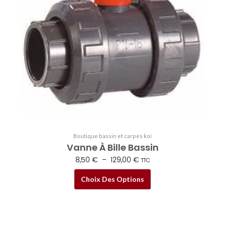
Les
options
peuvent
être
choisies
sur
la
page
du
produit
Boutique bassin et carpes koï
Vanne À Bille Bassin
8,50
€
–
129,00
€
TTC
Choix Des Options