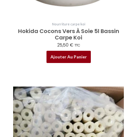
Nourriture carpe koï
Hokida Cocons Vers À Soie 5l Bassin
Carpe Koi
25,50
€
TTC
Ajouter Au Panier