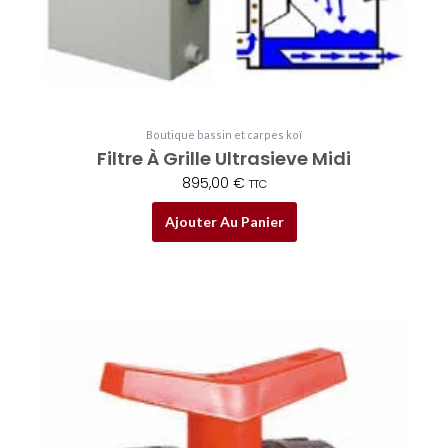
Boutique bassin et carpes koï
Filtre À Grille Ultrasieve Midi
895,00
€
TTC
Ajouter Au Panier
Plage
Ce
de
produit
prix :
a
8,50 €
plusieurs
à
variations.
129,00 €