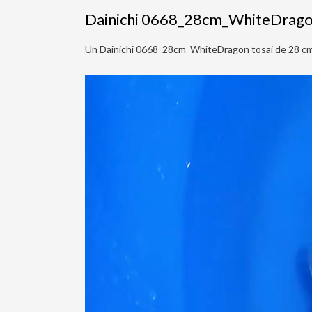
Dainichi 0668_28cm_WhiteDrag
Un Dainichi 0668_28cm_WhiteDragon tosai de 28 cm 
Lecteur
vidéo