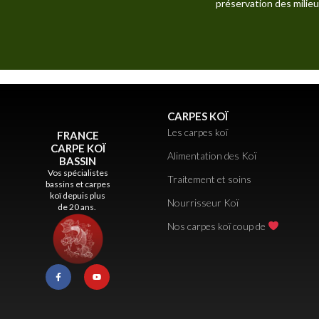
préservation des milieu
CARPES KOÏ
Les carpes koï
FRANCE
CARPE KOÏ
Alimentation des Koï
BASSIN
Vos spécialistes
Traitement et soins
bassins et carpes
koï depuis plus
Nourrisseur Koï
de 20 ans.
Nos carpes koï coup de
F
Y
a
o
c
u
e
t
b
u
o
b
o
e