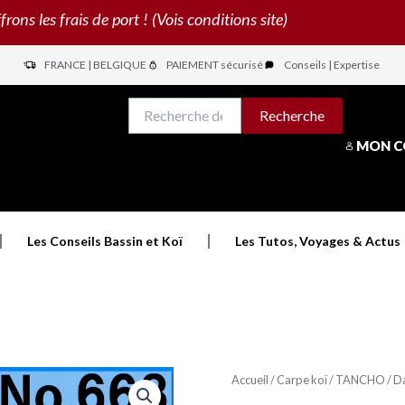
s les frais de port ! (Vois conditions site)
FRANCE | BELGIQUE
PAIEMENT sécurisé
Conseils | Expertise
N
Recherche
Recherche
pour :
MON 
Les Conseils Bassin et Koï
Les Tutos, Voyages & Actus
Accueil
/
Carpe koï
/
TANCHO
/ D