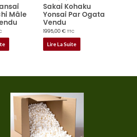
ansai
Sakai Kohaku
hi Mâle
Yonsai Par Ogata
Vendu
Vendu
1995,00
€
C
TTC
ite
Lire La Suite