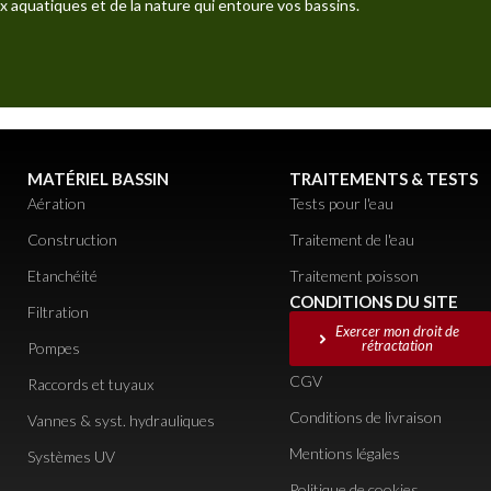
x aquatiques et de la nature qui entoure vos bassins.
MATÉRIEL BASSIN
TRAITEMENTS & TESTS
Aération
Tests pour l'eau
Construction
Traitement de l'eau
Etanchéité
Traitement poisson
CONDITIONS DU SITE
Filtration
Exercer mon droit de
rétractation
Pompes
CGV
Raccords et tuyaux
Conditions de livraison
Vannes & syst. hydrauliques
Mentions légales
Systèmes UV
Politique de cookies