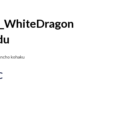
_WhiteDragon
du
ancho kohaku
C