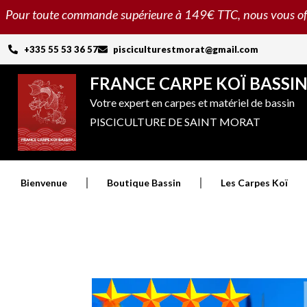
Aller
Pour toute commande supérieure à 149€ TTC, nous vous offron
au
contenu
+335 55 53 36 57
pisciculturestmorat@gmail.com
FRANCE CARPE KOÏ BASSI
Votre expert en carpes et matériel de bassin
PISCICULTURE DE SAINT MORAT
Bienvenue
Boutique Bassin
Les Carpes Koï