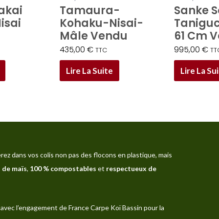
akai
Tamaura-
Sanke S
isai
Kohaku-Nisai-
Taniguc
Mâle Vendu
61 Cm 
435,00
€
995,00
€
TTC
TT
Lire La Suite
Lire La Su
rez dans vos colis non pas des flocons en plastique, mais
 de maïs
,
100 % compostables
et
respectueux de
avec l’engagement de France Carpe Koï Bassin pour la