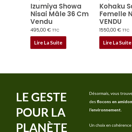
Izumiya Showa
Kohaku S
Nisai Mâle 36 Cm
Femelle N
Vendu
VENDU
495,00
€
1550,00
€
TTC
TTC
Lire La Suite
Lire La Suite
LE GESTE
Désormais, vous trouve
des
flocons en amidon
POUR LA
l’environnement
.
PLANÈTE
Un choix en cohérence 