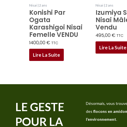
Nisai | 2 ans
Nisai | 2 ans
Konishi Par
Izumiya 
Ogata
Nisai Mâ
Karashigoi Nisai
Vendu
Femelle VENDU
495,00
€
TTC
1400,00
€
TTC
Lire La Suite
Lire La Suite
LE GESTE
Désormais, vous trouve
des
flocons en amidon
POUR LA
l’environnement
.