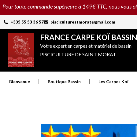
Aller
Pour toute commande supérieure à 149€ TTC, nous vous offron
au
contenu
+335 55 53 36 57
pisciculturestmorat@gmail.com
FRANCE CARPE KOÏ BASSI
Votre expert en carpes et matériel de bassin
PISCICULTURE DE SAINT MORAT
Bienvenue
Boutique Bassin
Les Carpes Koï