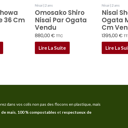
Nisai | 2 ans
Nisai | 2 ans
Showa
Omosako Shiro
Nisai S
le 36 Cm
Nisai Par Ogata
Ogata M
Vendu
Cm Ven
880,00
€
1395,00
€
TTC
T
Lire La Suite
Lire La Su
rez dans vos colis non pas des flocons en plastique, mais
 de maïs
,
100 % compostables
et
respectueux de