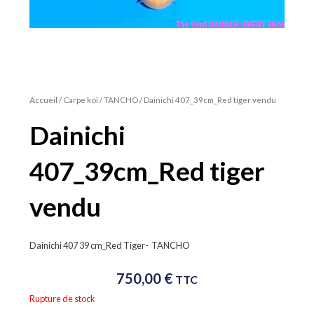
Accueil
/
Carpe koï
/
TANCHO
/ Dainichi 407_39cm_Red tiger vendu
Dainichi
407_39cm_Red tiger
vendu
Dainichi 407 39 cm_Red Tiger- TANCHO
750,00
€
TTC
Rupture de stock