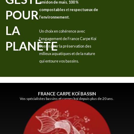
amidon de maïs
,
100 %
compostables
et
respectueux de
POUR
l’environnement
.
LA
Un choix en cohérence avec
l’engagement de France Carpe Koï
PLANÈTE
Bassin pour la préservation des
milieux aquatiques et de la nature
qui entoure vos bassins.
FRANCE CARPE KOÏ BASSIN
Vos spécialistes bassins et carpes koï depuis plus de 20 ans.