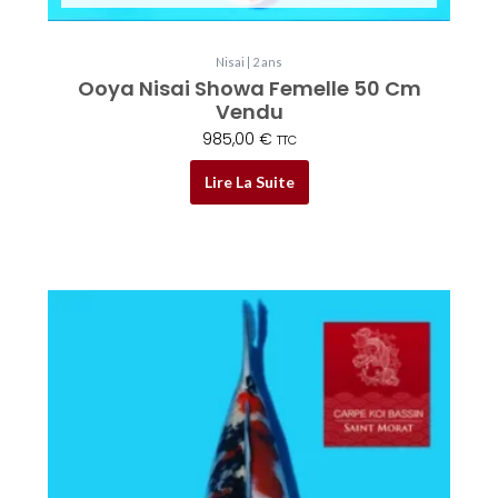
Nisai | 2 ans
Ooya Nisai Showa Femelle 50 Cm
Vendu
985,00
€
TTC
Lire La Suite