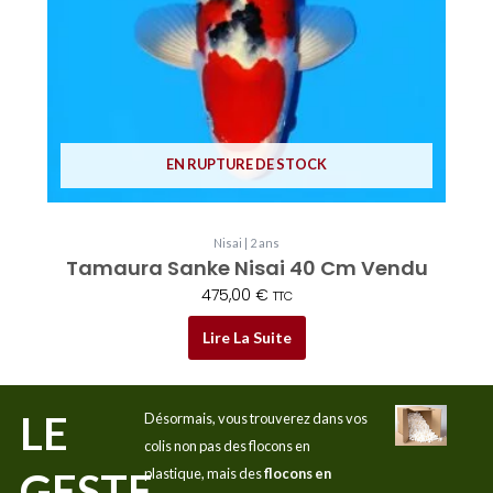
EN RUPTURE DE STOCK
Nisai | 2 ans
Tamaura Sanke Nisai 40 Cm Vendu
475,00
€
TTC
Lire La Suite
LE
Désormais, vous trouverez dans vos
colis non pas des flocons en
GESTE
plastique, mais des
flocons en