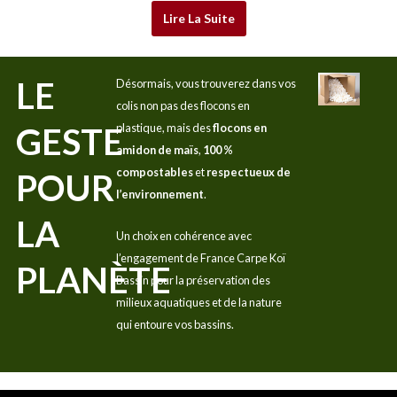
Lire La Suite
LE
Désormais, vous trouverez dans vos
colis non pas des flocons en
GESTE
plastique, mais des
flocons en
amidon de maïs
,
100 %
compostables
et
respectueux de
POUR
l’environnement
.
LA
Un choix en cohérence avec
l’engagement de France Carpe Koï
PLANÈTE
Bassin pour la préservation des
milieux aquatiques et de la nature
qui entoure vos bassins.