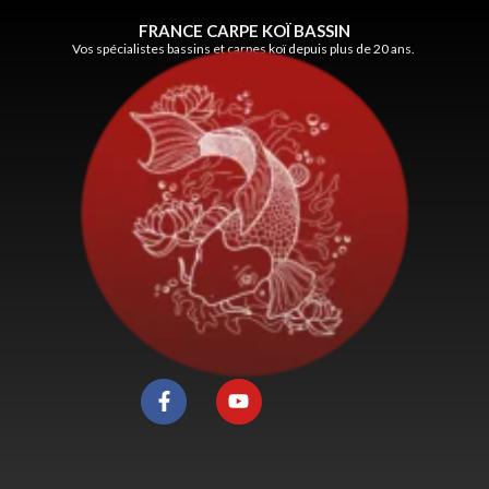
FRANCE CARPE KOÏ BASSIN
Vos spécialistes bassins et carpes koï depuis plus de 20 ans.
F
Y
a
o
c
u
e
t
b
u