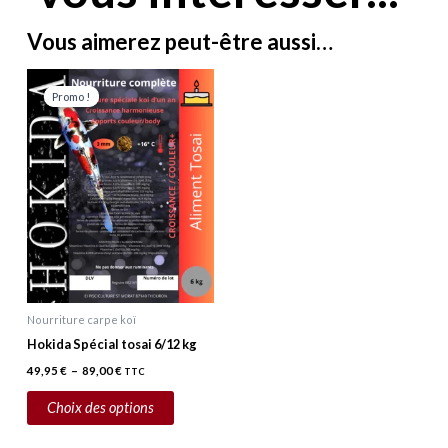
Vous aimerez peut-être aussi…
Plage
Ce
de
Promo !
Promo !
prix :
produit
49,95 €
a
à
89,00 €
plusieurs
variations.
Les
options
peuvent
être
choisies
Nourriture carpe koï
sur
Hokida Spécial tosai 6/12 kg
la
49,95
€
–
89,00
€
TTC
page
du
Choix des options
produit