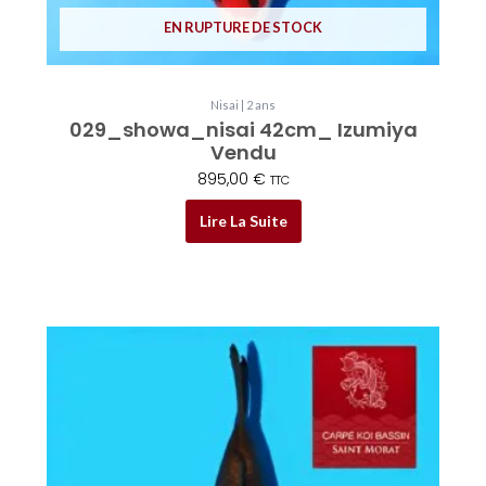
EN RUPTURE DE STOCK
Nisai | 2 ans
029_showa_nisai 42cm_ Izumiya
Vendu
895,00
€
TTC
Lire La Suite