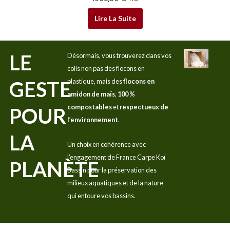
Lire La Suite
LE
Désormais, vous trouverez dans vos
colis non pas des flocons en
GESTE
plastique, mais des
flocons en
amidon de maïs
,
100 %
compostables
et
respectueux de
POUR
l’environnement
.
LA
Un choix en cohérence avec
l’engagement de France Carpe Koï
PLANÈTE
Bassin pour la préservation des
milieux aquatiques et de la nature
qui entoure vos bassins.