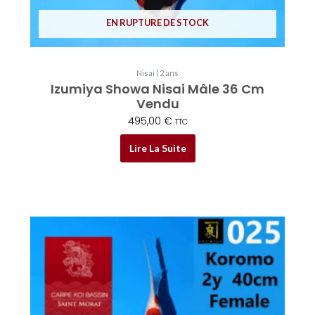
EN RUPTURE DE STOCK
Nisai | 2 ans
Izumiya Showa Nisai Mâle 36 Cm
Vendu
495,00
€
TTC
Lire La Suite