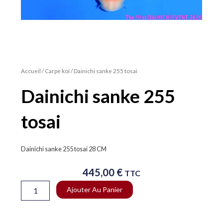
Accueil
/
Carpe koï
/ Dainichi sanke 255 tosai
Dainichi sanke 255
tosai
Dainichi sanke 255 tosai 28 CM
445,00
€
TTC
quantité
Ajouter Au Panier
de
Dainichi
sanke