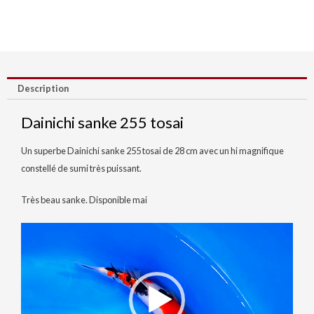
255
tosai
Description
Dainichi sanke 255 tosai
Un superbe Dainichi sanke 255 tosai de 28 cm avec un hi magnifique
constellé de sumi très puissant.
Très beau sanke. Disponible mai
Lecteur
vidéo