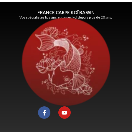
FRANCE CARPE KOÏ BASSIN
Vos spécialistes bassins et carpes koï depuis plus de 20 ans.
F
Y
a
o
c
u
e
t
b
u