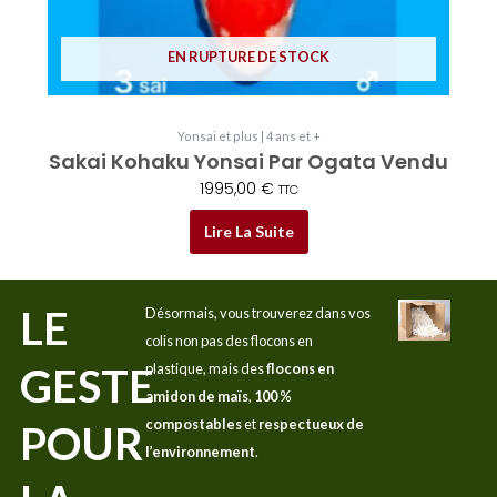
EN RUPTURE DE STOCK
Yonsai et plus | 4 ans et +
Sakai Kohaku Yonsai Par Ogata Vendu
1995,00
€
TTC
Lire La Suite
LE
Désormais, vous trouverez dans vos
colis non pas des flocons en
GESTE
plastique, mais des
flocons en
amidon de maïs
,
100 %
compostables
et
respectueux de
POUR
l’environnement
.