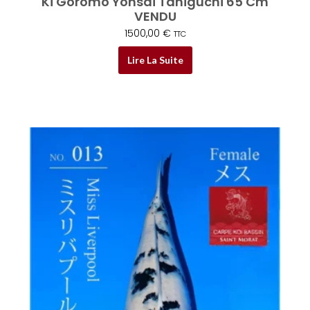
Ki Goromo Yonsai Taniguchi 65 Cm
VENDU
1500,00
€
TTC
Lire La Suite