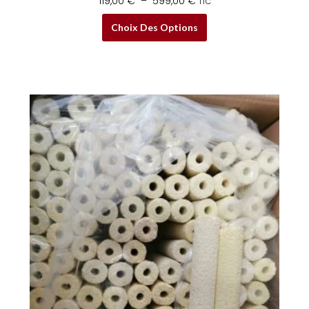
119,00
€
–
599,00
€
TTC
Choix Des Options