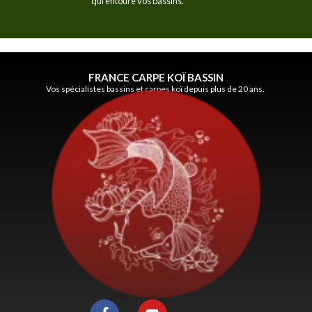
qui entoure vos bassins.
FRANCE CARPE KOÏ BASSIN
Vos spécialistes bassins et carpes koï depuis plus de 20 ans.
F
Y