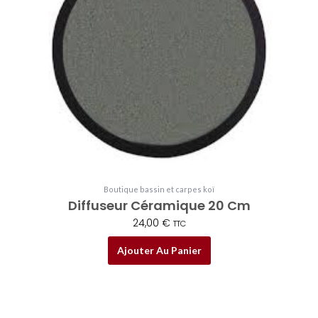
Boutique bassin et carpes koï
Diffuseur Céramique 20 Cm
24,00
€
TTC
Ajouter Au Panier