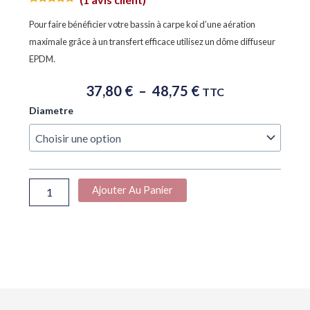
Noté
1
5.00
sur 5
Pour faire bénéficier votre bassin à carpe koi d’une aération
basé sur
notation
maximale grâce à un transfert efficace utilisez un dôme diffuseur
client
EPDM.
Plage
37,80
€
–
48,75
€
TTC
De
quantité
Diametre
Prix :
de
37,80 €
DIFFUSEUR
À
MEMBRANE
CAOUTCHOUC
48,75 €
Ajouter Au Panier