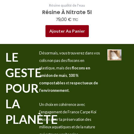
Résine qualité de l'eau
Résine À Nitrate 5l
79,00
€
TTC
Ajouter Au Panier
LE
Désormais, vous trouverez dans vos
colis non pas des flocons en
GESTE
plastique, mais des
flocons en
amidon de maïs
,
100 %
compostables
et
respectueux de
POUR
l’environnement
.
LA
Un choix en cohérence avec
l’engagement de France Carpe Koï
PLANÈTE
Bassin pour la préservation des
milieux aquatiques et de la nature