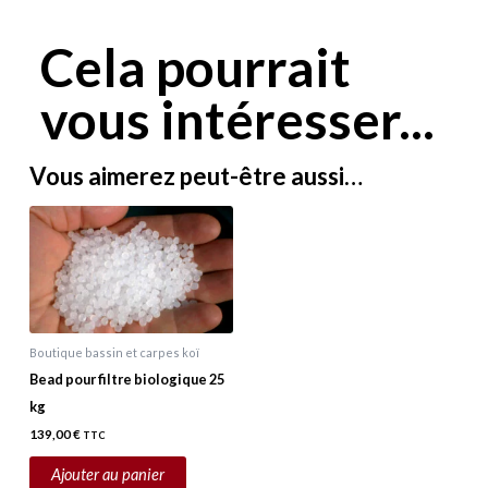
Cela pourrait
vous intéresser...
Vous aimerez peut-être aussi…
Boutique bassin et carpes koï
Bead pour filtre biologique 25
kg
139,00
€
TTC
Ajouter au panier