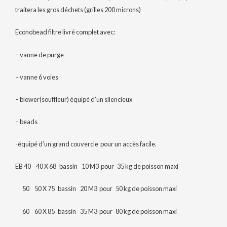
traitera les gros déchets (grilles 200 microns)
Econobead filtre livré complet avec:
– vanne de purge
– vanne 6 voies
– blower(souffleur) équipé d’un silencieux
– beads
-équipé d’un grand couvercle pour un accès facile.
EB 40 40 X 68 bassin 10 M3 pour 35 kg de poisson maxi
50 50 X 75 bassin 20 M3 pour 50 kg de poisson maxi
60 60 X 85 bassin 35 M3 pour 80 kg de poisson maxi