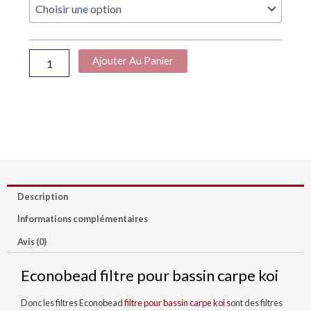
949,00 €
Econobead
À
filtre
pour
2185,00 €
bassin
Ajouter Au Panier
carpe
koi
Description
Informations complémentaires
Avis (0)
Econobead filtre pour bassin carpe koi
Donc les filtres Econobead
filtre pour bassin carpe koi
sont des filtres