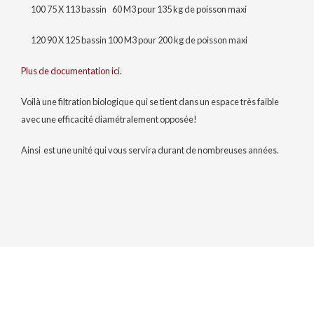
100 75 X 113 bassin 60 M3 pour 135 kg de poisson maxi
120 90 X 125 bassin 100 M3 pour 200 kg de poisson maxi
Plus de documentation ici.
Voilà une filtration biologique qui se tient dans un espace très faible
avec une efficacité diamétralement opposée!
Ainsi est une unité qui vous servira durant de nombreuses années.