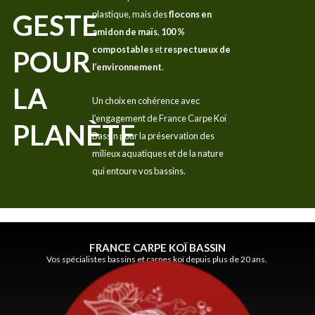
GESTE
plastique, mais des
flocons en
amidon de maïs
,
100 %
compostables
et
respectueux de
POUR
l’environnement
.
LA
Un choix en cohérence avec
l’engagement de France Carpe Koï
PLANÈTE
Bassin pour la préservation des
milieux aquatiques et de la nature
qui entoure vos bassins.
FRANCE CARPE KOÏ BASSIN
Vos spécialistes bassins et carpes koï depuis plus de 20 ans.