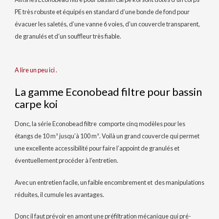
PE très robuste et équipés en standard d’une bonde de fond pour
évacuer les saletés, d’une vanne 6 voies, d’un couvercle transparent,
de granulés et d’un souffleur très fiable.
A lire un peu ici .
La gamme Econobead filtre pour bassin
carpe koi
Donc, la série Econobead filtre comporte cinq modèles pour les
étangs de 10 m³ jusqu’à 100 m³. Voilà un grand couvercle qui permet
une excellente accessibilité pour faire l’appoint de granulés et
éventuellement procéder à l’entretien.
Avec un entretien facile, un faible encombrement et des manipulations
réduites, il cumule les avantages.
Donc il faut prévoir en amont une préfiltration mécanique qui pré-