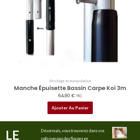
Stockage et manipulation
Manche Épuisette Bassin Carpe Koi 3m
64,90
€
TTC
Ajouter Au Panier
LE
Désormais, vous trouverez dans vos
colis non pas des flocons en