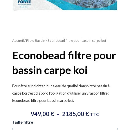
Accueil
/
Filtre Bassin
/ Econobead filtre pour bassin carpe koi
Econobead filtre pour
bassin carpe koi
Pour être sur d’obtenir une eau de qualité dans votre bassin à
carpe koi c’est d’abord l’obligation d’utiliser un vrai bon filtre :
Econobead filtre pour bassin carpe koi.
Plage
949,00
€
–
2185,00
€
TTC
De
quantité
Taille filtre
Prix :
de