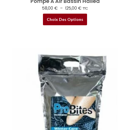
Pompe À Air Bassin Hailea
58,00
€
–
125,00
€
TTC
Choix Des Options