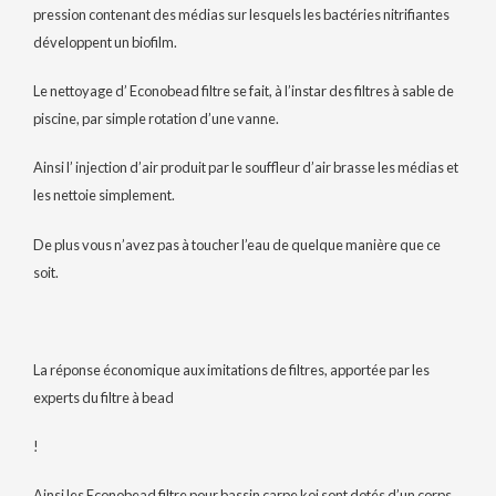
pression contenant des médias sur lesquels les bactéries nitrifiantes
développent un biofilm.
Le nettoyage d’ Econobead filtre se fait, à l’instar des filtres à sable de
piscine, par simple rotation d’une vanne.
Ainsi l’ injection d’air produit par le souffleur d’air brasse les médias et
les nettoie simplement.
De plus vous n’avez pas à toucher l’eau de quelque manière que ce
soit.
La réponse économique aux imitations de filtres, apportée par les
experts du filtre à bead
!
Ainsi les Econobead filtre pour bassin carpe koi sont dotés d’un corps