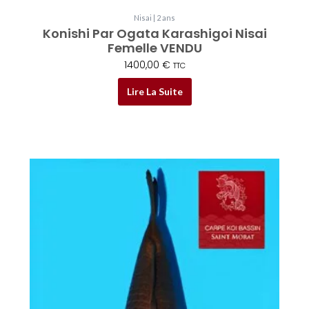
Nisai | 2 ans
Konishi Par Ogata Karashigoi Nisai
Femelle VENDU
1400,00
€
TTC
Lire La Suite