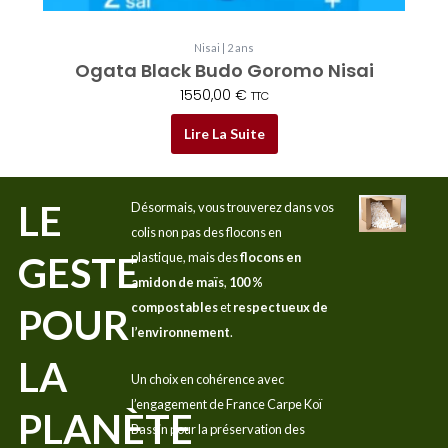
Nisai | 2 ans
Ogata Black Budo Goromo Nisai
1550,00
€
TTC
Lire La Suite
LE
Désormais, vous trouverez dans vos
colis non pas des flocons en
GESTE
plastique, mais des
flocons en
amidon de maïs
,
100 %
compostables
et
respectueux de
POUR
l’environnement
.
LA
Un choix en cohérence avec
l’engagement de France Carpe Koï
PLANÈTE
Bassin pour la préservation des