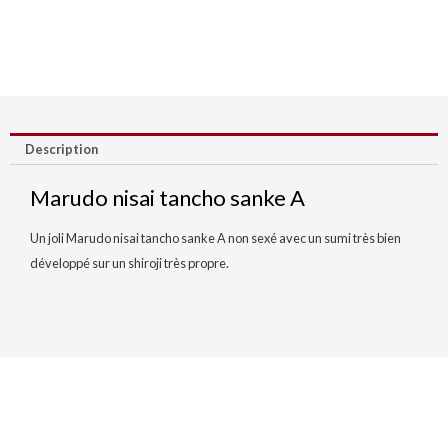
Description
Marudo nisai tancho sanke A
Un joli Marudo nisai tancho sanke A non sexé avec un sumi très bien
développé sur un shiroji très propre.