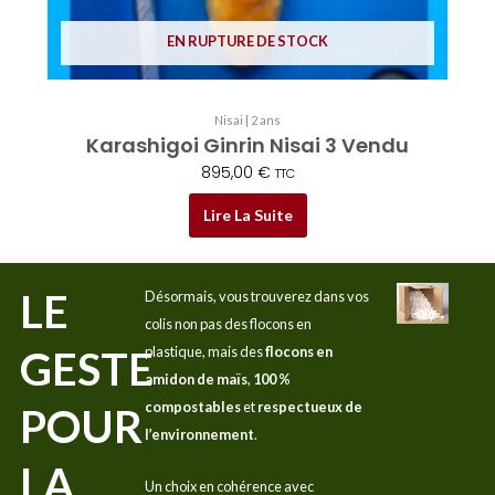
EN RUPTURE DE STOCK
Nisai | 2 ans
Karashigoi Ginrin Nisai 3 Vendu
895,00
€
TTC
Lire La Suite
LE
Désormais, vous trouverez dans vos
colis non pas des flocons en
GESTE
plastique, mais des
flocons en
amidon de maïs
,
100 %
compostables
et
respectueux de
POUR
l’environnement
.
LA
Un choix en cohérence avec