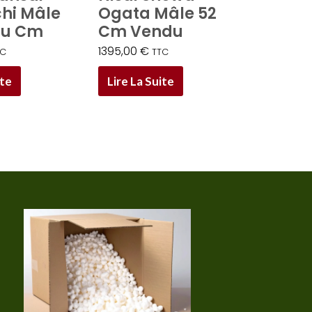
hi Mâle
Ogata Mâle 52
du Cm
Cm Vendu
1395,00
€
TC
TTC
ite
Lire La Suite