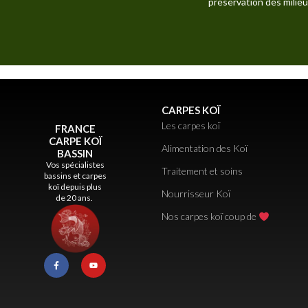
préservation des milieu
CARPES KOÏ
Les carpes koï
FRANCE
CARPE KOÏ
Alimentation des Koï
BASSIN
Vos spécialistes
Traitement et soins
bassins et carpes
koï depuis plus
Nourrisseur Koï
de 20 ans.
Nos carpes koï coup de
F
Y
a
o
c
u
e
t
b
u
o
b
o
e