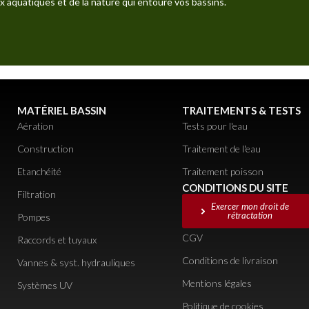
x aquatiques et de la nature qui entoure vos bassins.
MATÉRIEL BASSIN
TRAITEMENTS & TESTS
Aération
Tests pour l'eau
Construction
Traitement de l'eau
Etanchéité
Traitement poisson
CONDITIONS DU SITE
Filtration
Exercer mon droit de
rétractation
Pompes
CGV
Raccords et tuyaux
Conditions de livraison
Vannes & syst. hydrauliques
Mentions légales
Systèmes UV
Politique de cookies