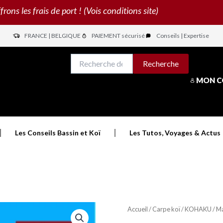
s les frais de port ! (Vois conditions site)
FRANCE | BELGIQUE
PAIEMENT sécurisé
Conseils | Expertise
N
Recherche
Recherche
pour :
MON 
Les Conseils Bassin et Koï
Les Tutos, Voyages & Actus
Accueil
/
Carpe koï
/
KOHAKU
/ M