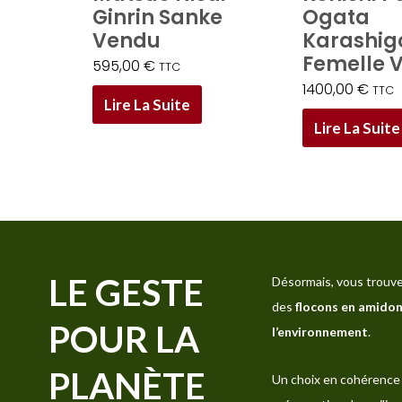
Ginrin Sanke
Ogata
Vendu
Karashigo
Femelle 
595,00
€
TTC
1400,00
€
TTC
Lire La Suite
Lire La Suite
LE GESTE
Désormais, vous trouve
des
flocons en amidon
POUR LA
l’environnement
.
PLANÈTE
Un choix en cohérence 