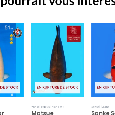
pourrait vous intéres
 DE STOCK
EN RUPTURE DE STOCK
EN RUPTU
Yonsai et plus | 4 ans et +
Sansai | 3 ans
ar
Matsue
Sanke S