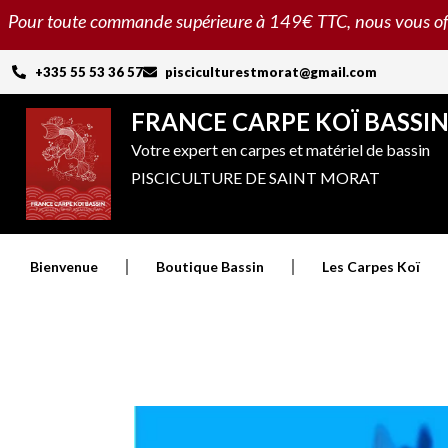
Aller
Pour toute commande supérieure à 149€ TTC, nous vous offron
au
contenu
+335 55 53 36 57
pisciculturestmorat@gmail.com
FRANCE CARPE KOÏ BASSI
Votre expert en carpes et matériel de bassin
PISCICULTURE DE SAINT MORAT
Bienvenue
Boutique Bassin
Les Carpes Koï