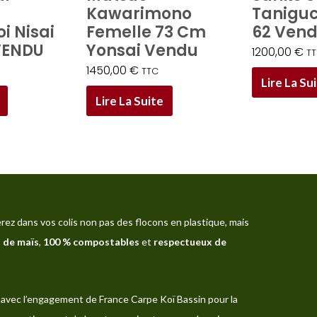
Kawarimono
Taniguc
i Nisai
Femelle 73 Cm
62 Ven
VENDU
Yonsai Vendu
1200,00
€
T
1450,00
€
TTC
Lire La Su
Lire La Suite
rez dans vos colis non pas des flocons en plastique, mais
 de maïs
,
100 % compostables
et
respectueux de
avec l’engagement de France Carpe Koï Bassin pour la