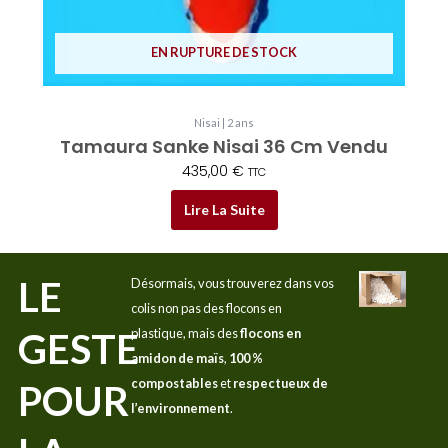
EN RUPTURE DE STOCK
Nisai | 2 ans
Tamaura Sanke Nisai 36 Cm Vendu
435,00
€
TTC
Lire La Suite
LE
Désormais, vous trouverez dans vos
colis non pas des flocons en
GESTE
plastique, mais des
flocons en
amidon de maïs
,
100 %
compostables
et
respectueux de
POUR
l’environnement
.