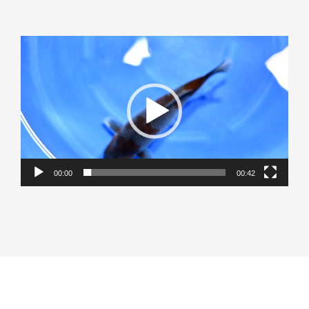
Lecteur
vidéo
00:00
00:42