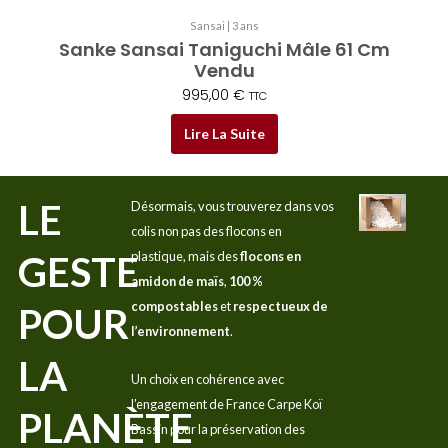
Sansai | 3 ans
Sanke Sansai Taniguchi Mâle 61 Cm
Vendu
995,00
€
TTC
Lire La Suite
LE
Désormais, vous trouverez dans vos
colis non pas des flocons en
GESTE
plastique, mais des
flocons en
amidon de maïs
,
100 %
compostables
et
respectueux de
POUR
l’environnement
.
LA
Un choix en cohérence avec
l’engagement de France Carpe Koï
PLANÈTE
Bassin pour la préservation des