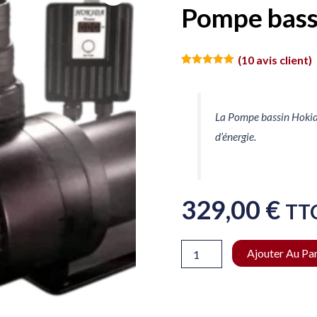
Pompe bass
(
10
avis client)
Noté
10
5.00
sur 5
basé sur
notations
client
La Pompe bassin Hokid
d’énergie.
329,00
€
TT
quantité
Ajouter Au Pa
de
Pompe
bassin
Hokida
25000