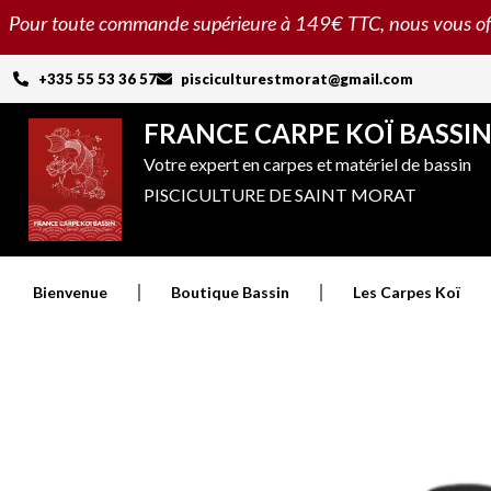
Aller
Pour toute commande supérieure à 149€ TTC, nous vous offron
au
contenu
+335 55 53 36 57
pisciculturestmorat@gmail.com
FRANCE CARPE KOÏ BASSI
Votre expert en carpes et matériel de bassin
PISCICULTURE DE SAINT MORAT
Bienvenue
Boutique Bassin
Les Carpes Koï