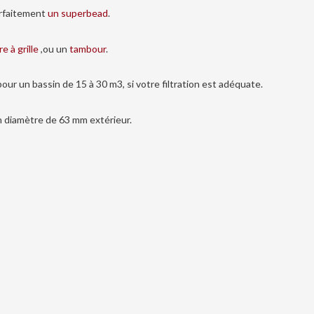
rfaitement
un superbead
.
tre à grille
,ou un
tambour
.
pour un bassin de 15 à 30 m3, si votre filtration est adéquate.
n diamètre de 63 mm extérieur.