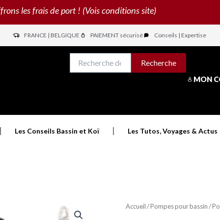
s les frais de port ! (Vois conditions site)
FRANCE | BELGIQUE
PAIEMENT sécurisé
Conseils | Expertise
N
Recherche
Recherche
pour :
MON 
Les Conseils Bassin et Koï
Les Tutos, Voyages & Actus
Accueil
/
Pompes pour bassin
/ P