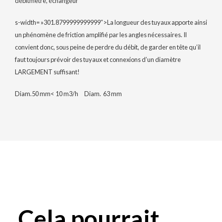
débitmètre, échangeur
s-width= »301.8799999999999″>La longueur des tuyaux apporte ainsi
un phénomène de friction amplifié par les angles nécessaires. Il
convient donc, sous peine de perdre du débit, de
garder en tête qu’il
faut toujours prévoir des tuyaux et connexions d’un diamètre
LARGEMENT suffisant!
Diam.50 mm< 10 m3/h Diam. 63 mm
Cela pourrait