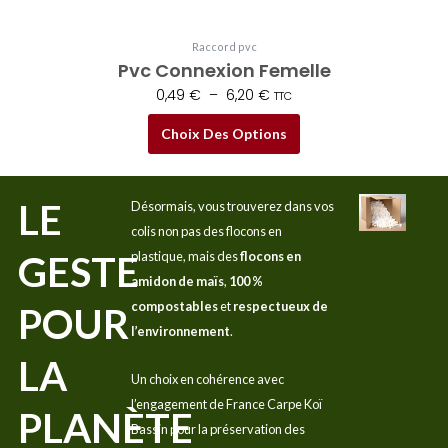
produit
Raccord pvc
Pvc Connexion Femelle
0,49
€
–
6,20
€
TTC
Choix Des Options
LE
Désormais, vous trouverez dans vos
colis non pas des flocons en
GESTE
plastique, mais des
flocons en
amidon de maïs
,
100 %
compostables
et
respectueux de
POUR
l’environnement
.
LA
Un choix en cohérence avec
l’engagement de France Carpe Koï
PLANÈTE
Bassin pour la préservation des