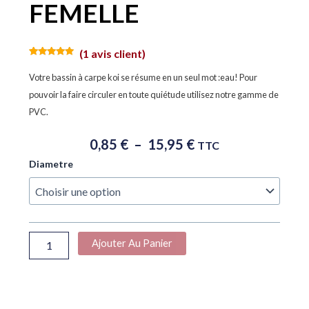
FEMELLE
(
1
avis client)
Noté
1
5.00
sur 5
Votre bassin à carpe koi se résume en un seul mot :eau! Pour
basé sur
notation
pouvoir la faire circuler en toute quiétude utilisez notre gamme de
client
PVC.
Plage
0,85
€
–
15,95
€
TTC
De
quantité
Diametre
Prix :
de
0,85 €
PVC
À
T
CONNEXION
15,95 €
FEMELLE
Ajouter Au Panier