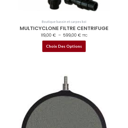
du
produit
Boutique bassin et carpes koï
MULTICYCLONE FILTRE CENTRIFUGE
119,00
€
–
599,00
€
TTC
Choix Des Options