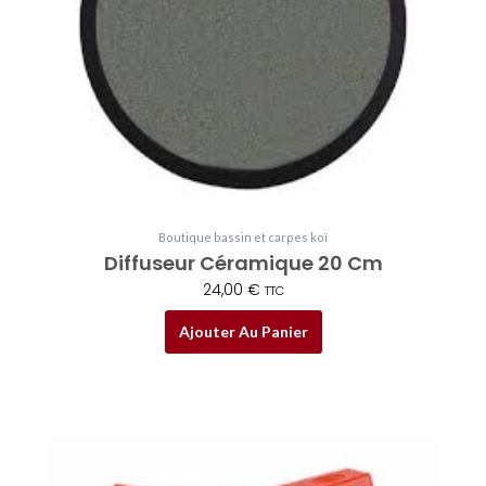
Boutique bassin et carpes koï
Diffuseur Céramique 20 Cm
24,00
€
TTC
Ajouter Au Panier
Plage
Ce
de
produit