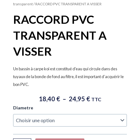
transparent
/ RACCORD PVC TRANSPARENT A VISSER
RACCORD PVC
TRANSPARENT A
VISSER
Un bassin à carpe koi est constitué d’eau qui circule dans des
tuyaux de la bonde de fond au filtre, il est important d’acquérir le
bon PVC.
Plage
18,40
€
–
24,95
€
TTC
De
quantité
Diametre
Prix :
de
18,40 €
RACCORD
À
PVC
TRANSPARENT
24,95 €
A