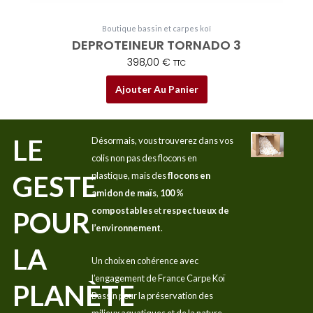
Boutique bassin et carpes koï
DEPROTEINEUR TORNADO 3
398,00
€
TTC
Ajouter Au Panier
LE
Désormais, vous trouverez dans vos
colis non pas des flocons en
GESTE
plastique, mais des
flocons en
amidon de maïs
,
100 %
compostables
et
respectueux de
POUR
l’environnement
.
LA
Un choix en cohérence avec
l’engagement de France Carpe Koï
PLANÈTE
Bassin pour la préservation des
milieux aquatiques et de la nature