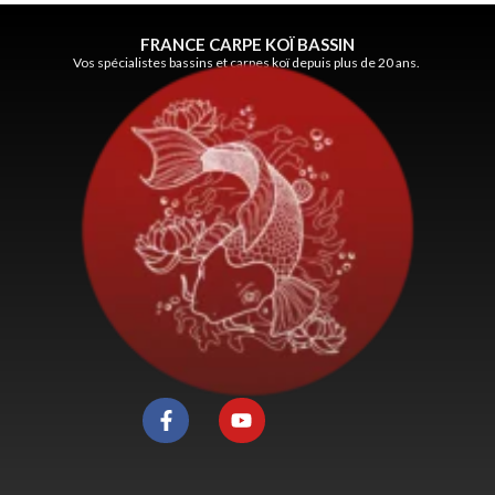
FRANCE CARPE KOÏ BASSIN
Vos spécialistes bassins et carpes koï depuis plus de 20 ans.
F
Y
a
o
c
u
e
t
b
u