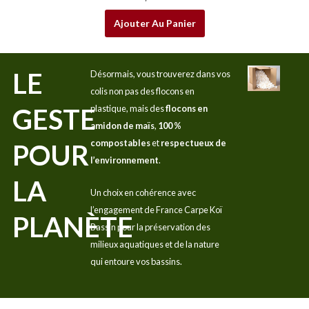
Ajouter Au Panier
LE
Désormais, vous trouverez dans vos
colis non pas des flocons en
GESTE
plastique, mais des
flocons en
amidon de maïs
,
100 %
compostables
et
respectueux de
POUR
l’environnement
.
LA
Un choix en cohérence avec
l’engagement de France Carpe Koï
PLANÈTE
Bassin pour la préservation des
milieux aquatiques et de la nature
qui entoure vos bassins.