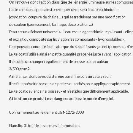
On retrouve donc l’action classique de l’énergie lumineuse sur les composé
Cette contrainte peut ainsi provoquer diverses réactions chimiques
(oxydation, coupure de chaîne …) qui se traduisent par une modification
de couleur (jaunissement, farinage, décoloration …)
L’eau est un « Solvant universel » –l’eau est un agent chimique puissant –elle
et extrait du composite par lixiviation les composants « hydrosolubles ».
Ceci pouvant conduire à une attaque du stratifié sous-jacent (processus d’
Le gelcoat s’utilise ainsi en petite quantité préparée juste avant l’application.
Il est utile de changer régulièrement de brosse ou de rouleau
3/500 gr/m2
A mélanger donc avec du styrène paraffiné puis un catalyseur.
Il ne faut prévoir donc que de petites quantités pour appliquer rapidement.
Le gelcoat devient ainsi poisseux et n’est plus que difficilement applicable.
Attention ce produit est dangereux lisez le mode d’emploi.
Conformément au règlement UE N1272/2008
Flam.liq. 3 Liquide et vapeurs inflammables