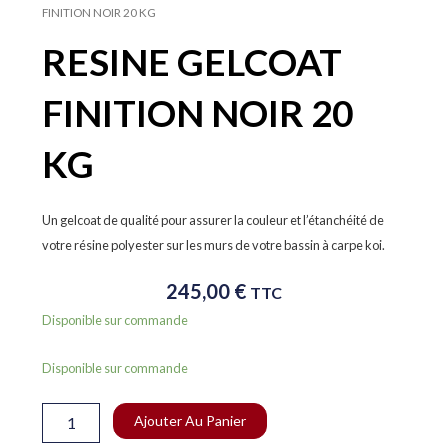
FINITION NOIR 20 KG
RESINE GELCOAT
FINITION NOIR 20
KG
Un gelcoat de qualité pour assurer la couleur et l’étanchéité de
votre résine polyester sur les murs de votre bassin à carpe koi.
245,00
€
TTC
Disponible sur commande
quantité
Disponible sur commande
de
RESINE
Ajouter Au Panier
GELCOAT
FINITION