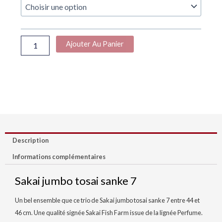
Sakai
jumbo
tosai
sanke
Ajouter Au Panier
7
vendu
Description
Informations complémentaires
Sakai jumbo tosai sanke 7
Un bel ensemble que ce trio de Sakai jumbo tosai sanke 7 entre 44 et
46 cm. Une qualité signée Sakai Fish Farm issue de la lignée Perfume.