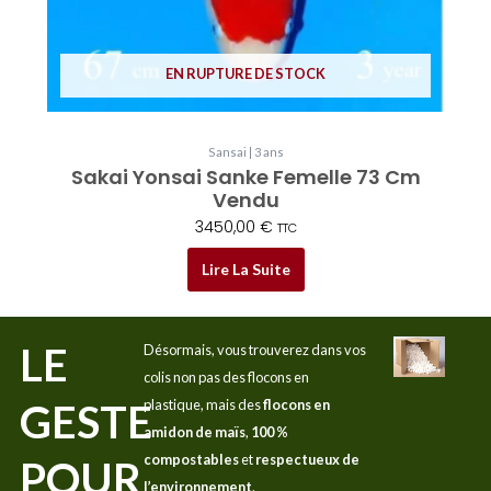
EN RUPTURE DE STOCK
Sansai | 3 ans
Sakai Yonsai Sanke Femelle 73 Cm
Vendu
3450,00
€
TTC
Lire La Suite
LE
Désormais, vous trouverez dans vos
colis non pas des flocons en
GESTE
plastique, mais des
flocons en
amidon de maïs
,
100 %
compostables
et
respectueux de
POUR
l’environnement
.