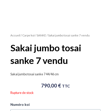
Accueil
/
Carpe koï
/
SANKE
/ Sakai jumbo tosai sanke 7 vendu
Sakai jumbo tosai
sanke 7 vendu
Sakai jumbo tosai sanke 7 44/46 cm
790,00
€
TTC
Rupture de stock
quantité
Numéro koi
de