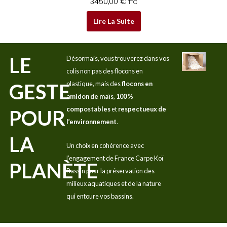
3450,00
€
TTC
Lire La Suite
LE
Désormais, vous trouverez dans vos
colis non pas des flocons en
GESTE
plastique, mais des
flocons en
amidon de maïs
,
100 %
compostables
et
respectueux de
POUR
l’environnement
.
LA
Un choix en cohérence avec
l’engagement de France Carpe Koï
PLANÈTE
Bassin pour la préservation des
milieux aquatiques et de la nature
qui entoure vos bassins.