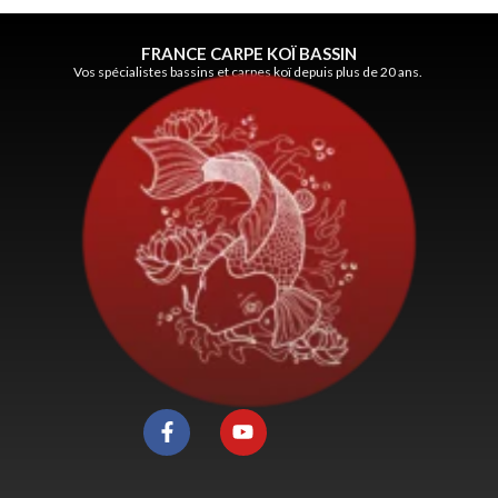
FRANCE CARPE KOÏ BASSIN
Vos spécialistes bassins et carpes koï depuis plus de 20 ans.
F
Y
a
o
c
u
e
t