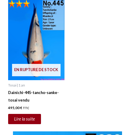
EN RUPTURE DE STOCK
Tosai | 1 an
Dainichi-445-tancho-sanke-
tosai vendu
495,00
€
TTC
Lire la suite