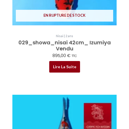
EN RUPTURE DE STOCK
Nisai | 2 ans
029_showa_nisai 42cm_ Izumiya
Vendu
895,00
€
TTC
Lire La Suite