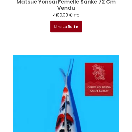
Matsue Yonsai Femelle Sanke 72 Cm
Vendu
4100,00
€
TTC
Lire La Suite