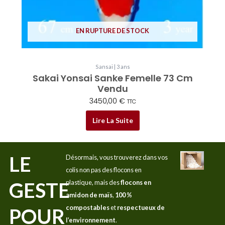
EN RUPTURE DE STOCK
Sansai | 3 ans
Sakai Yonsai Sanke Femelle 73 Cm
Vendu
3450,00
€
TTC
Lire La Suite
LE
Désormais, vous trouverez dans vos
colis non pas des flocons en
GESTE
plastique, mais des
flocons en
amidon de maïs
,
100 %
compostables
et
respectueux de
POUR
l’environnement
.