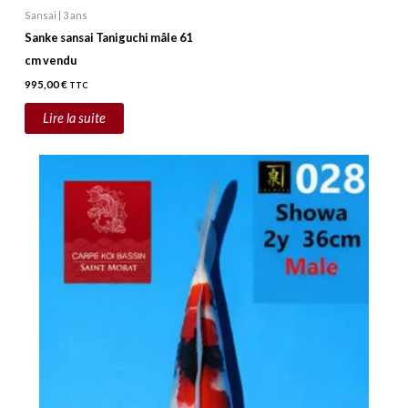
Sansai | 3 ans
Sanke sansai Taniguchi mâle 61
cm vendu
995,00
€
TTC
Lire la suite