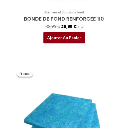
Skimmer et Bonde de fond
BONDE DE FOND RENFORCEE 110
33,95
€
29,95
€
TTC
Ajouter Au Panier
Le
Le
prix
prix
Promo !
Promo !
initial
actuel
était :
est :
39,50 €.
35,00 €.