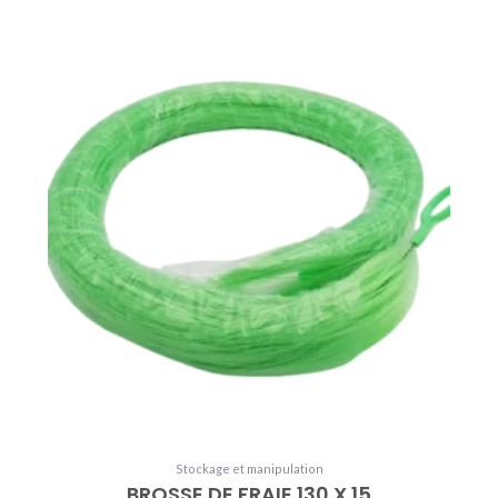
du
produit
Stockage et manipulation
BROSSE DE FRAIE 130 X 15