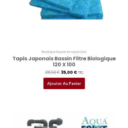
Boutique bassin et carpes koï
Tapis Japonais Bassin Filtre Biologique
120 X 100
39,50
€
35,00
€
TTC
Ajouter Au Panier