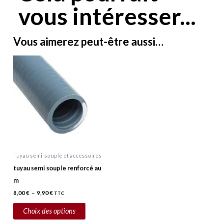
vous intéresser...
Vous aimerez peut-être aussi…
Plage
Ce
de
prix :
produit
8,00 €
a
à
9,90 €
plusieurs
variations.
Les
options
peuvent
Tuyau semi-souple et accessoires
être
tuyau semi souple renforcé au
choisies
m
sur
8,00
€
–
9,90
€
TTC
la
page
Choix des options