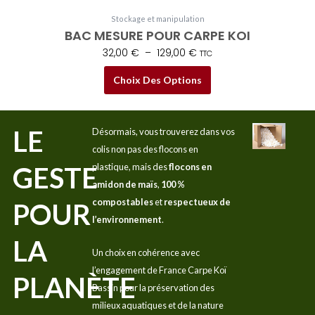
Stockage et manipulation
BAC MESURE POUR CARPE KOI
32,00
€
–
129,00
€
TTC
Choix Des Options
LE
Désormais, vous trouverez dans vos
colis non pas des flocons en
GESTE
plastique, mais des
flocons en
amidon de maïs
,
100 %
compostables
et
respectueux de
POUR
l’environnement
.
LA
Un choix en cohérence avec
l’engagement de France Carpe Koï
PLANÈTE
Bassin pour la préservation des
milieux aquatiques et de la nature