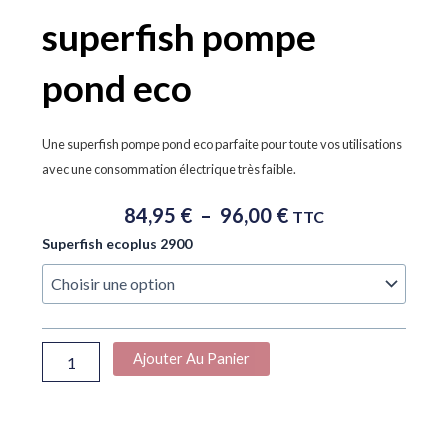
superfish pompe
pond eco
Une superfish pompe pond eco parfaite pour toute vos utilisations
avec une consommation électrique très faible.
Plage
84,95
€
–
96,00
€
TTC
De
quantité
Superfish ecoplus 2900
Prix :
de
84,95 €
superfish
À
pompe
pond
96,00 €
eco
Ajouter Au Panier