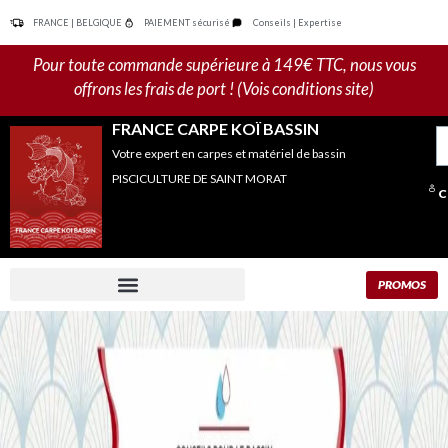
Aller
FRANCE | BELGIQUE
PAIEMENT sécurisé
Conseils | Expertise
au
contenu
Pour toute commande supérieure à 149€ TTC, nous vous
offrons les frais de port ! (Vois conditions site)
FRANCE CARPE KOÏ BASSIN
R
Votre expert en carpes et matériel de bassin
po
PISCICULTURE DE SAINT MORAT
C
PROMOS