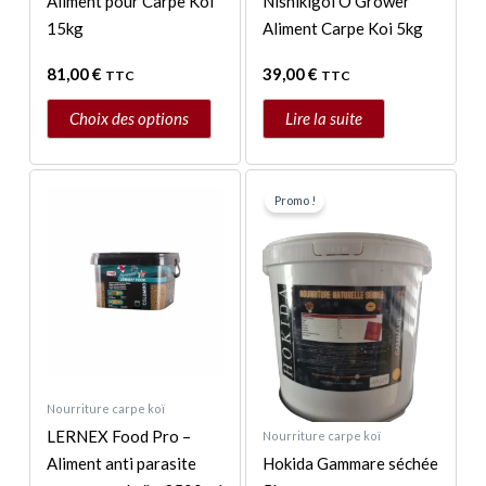
Aliment pour Carpe Koi
Nishikigoi O Grower
sur
15kg
Aliment Carpe Koi 5kg
la
81,00
€
39,00
€
TTC
TTC
page
du
Choix des options
Lire la suite
produit
Le
Le
prix
prix
Promo !
initial
actuel
était :
est :
25,50 €.
19,95 €.
Nourriture carpe koï
LERNEX Food Pro –
Nourriture carpe koï
Aliment anti parasite
Hokida Gammare séchée