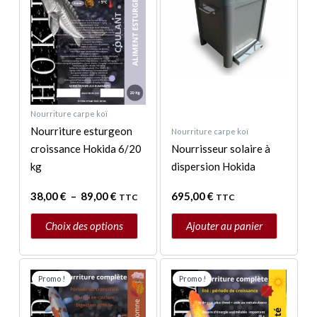
à
plusieurs
89,00 €
variations.
Les
options
peuvent
être
Nourriture carpe koï
choisies
Nourriture esturgeon
Nourriture carpe koï
sur
croissance Hokida 6/20
Nourrisseur solaire à
la
kg
dispersion Hokida
page
du
38,00
€
–
89,00
€
695,00
€
TTC
TTC
produit
Choix des options
Ajouter au panier
Plage
Plage
Ce
Ce
de
de
Promo !
Promo !
produit
produit
prix :
prix :
a
a
43,00 €
44,00 €