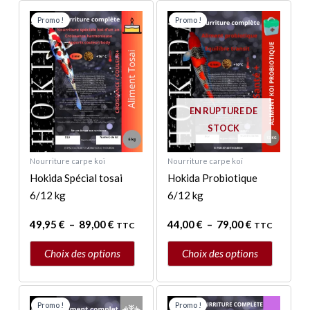
Plage
Plage
Ce
Ce
de
de
Promo !
Promo !
produit
produit
prix :
prix :
a
a
49,95 €
44,00 €
à
à
plusieurs
plusieurs
89,00 €
79,00 €
variations.
variations.
Les
Les
EN RUPTURE DE
options
options
STOCK
peuvent
peuvent
être
être
Nourriture carpe koï
Nourriture carpe koï
choisies
choisies
Hokida Spécial tosai
Hokida Probiotique
sur
sur
6/12 kg
6/12 kg
la
la
page
page
49,95
€
–
89,00
€
44,00
€
–
79,00
€
TTC
TTC
du
du
produit
produit
Choix des options
Choix des options
Plage
Plage
Ce
Ce
de
de
Promo !
Promo !