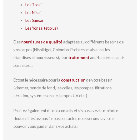
Les Tosai
Les Nisai
Les Sansai
Les Yonsai (et plus)
Des
nourritures de qualité
adaptées aux différents besoins de
vos carpes (Nishikigoi, Colombo, Probites, mais aussi les
friandises et nourrisseurs), leur
traitement
anti-bactérien, anti-
parasites…
Et tout le nécessaire pour la
construction
de votre bassin
(kimmer, bonde de fond, les colles, les pompes, filtrations,
aération, systèmes ozone, lampes UV etc. )
Profitez également de nos conseils et si vous avez le moindre
doute, n’hésitez pas à nous contacter, nous serons ravis de
pouvoir vous guider dans vos achats !