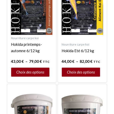
à
à
plusieurs
plusieurs
79,00 €
82,00 €
variations.
variations.
Les
Les
options
options
peuvent
peuvent
être
être
Nourriture carpe koï
choisies
choisies
Hokida printemps-
Nourriture carpe koï
sur
sur
automne 6/12 kg
Hokida Eté 6/12 kg
la
la
page
page
43,00
€
–
79,00
€
44,00
€
–
82,00
€
TTC
TTC
du
du
produit
produit
Choix des options
Choix des options