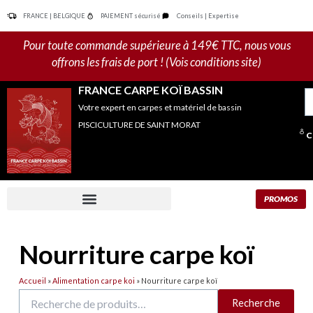
Aller
FRANCE | BELGIQUE
PAIEMENT sécurisé
Conseils | Expertise
au
contenu
Pour toute commande supérieure à 149€ TTC, nous vous
offrons les frais de port ! (Vois conditions site)
FRANCE CARPE KOÏ BASSIN
R
Votre expert en carpes et matériel de bassin
po
PISCICULTURE DE SAINT MORAT
C
PROMOS
Nourriture carpe koï
Accueil
»
Alimentation carpe koi
»
Nourriture carpe koï
Recherche
Recherche
pour :