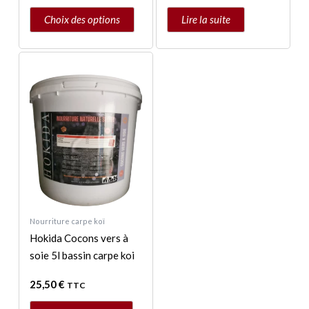
du
Choix des options
Lire la suite
produit
Nourriture carpe koï
Hokida Cocons vers à
soie 5l bassin carpe koi
25,50
€
TTC