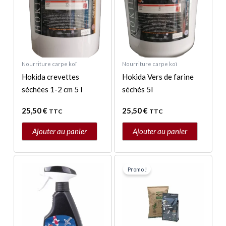
Nourriture carpe koï
Nourriture carpe koï
Hokida crevettes
Hokida Vers de farine
séchées 1-2 cm 5 l
séchés 5l
25,50
€
25,50
€
TTC
TTC
Ajouter au panier
Ajouter au panier
Le
Le
prix
prix
Promo !
initial
actuel
était :
est :
237,00 €.
199,00 €.