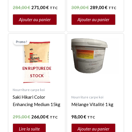
284,00
€
271,00
€
309,00
€
289,00
€
TTC
TTC
Ajouter au panier
Ajouter au panier
Le
Le
prix
prix
Promo !
initial
actuel
était :
est :
295,00 €.
266,00 €.
EN RUPTURE DE
STOCK
Nourriture carpe koï
Saki Hikari Color
Nourriture carpe koï
Enhancing Medium 15kg
Mélange Vitalité 1 kg
295,00
€
266,00
€
98,00
€
TTC
TTC
Lire la suite
Ajouter au panier