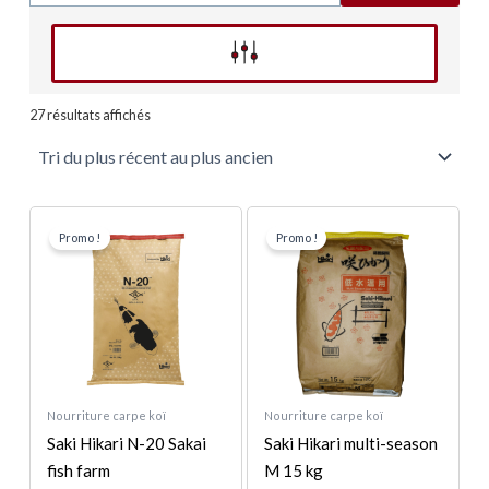
Affinez votre recherche
Trié
du
27 résultats affichés
plus
récent
au
plus
ancien
Le
Le
Le
Le
prix
prix
prix
prix
Promo !
Promo !
initial
actuel
initial
actuel
était :
est :
était :
est :
284,00 €.
271,00 €.
309,00 €.
289,00 €.
Nourriture carpe koï
Nourriture carpe koï
Saki Hikari N-20 Sakai
Saki Hikari multi-season
fish farm
M 15 kg