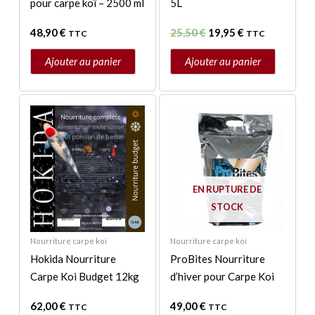
pour carpe koï – 2500 ml
5L
48,90
€
25,50
€
19,95
€
TTC
TTC
Ajouter au panier
Ajouter au panier
Ce
produit
a
plusieurs
variations.
EN RUPTURE DE
Les
STOCK
options
peuvent
Nourriture carpe koï
Nourriture carpe koï
être
Hokida Nourriture
ProBites Nourriture
choisies
Carpe Koi Budget 12kg
d’hiver pour Carpe Koi
sur
la
62,00
€
49,00
€
TTC
TTC
page