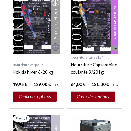
produit
produit
prix :
prix :
a
a
49,95 €
64,00 €
à
à
plusieurs
plusieurs
129,00 €
130,00 €
variations.
variations.
Les
Les
options
options
peuvent
peuvent
être
être
Nourriture carpe koï
choisies
choisies
Nourriture Capsanthine
Nourriture carpe koï
sur
sur
Hokida hiver 6/20 kg
coulante 9/20 kg
la
la
page
page
49,95
€
–
129,00
€
64,00
€
–
130,00
€
TTC
TTC
du
du
produit
produit
Choix des options
Choix des options
Plage
Ce
de
Promo !
produit
prix :
a
38,00 €