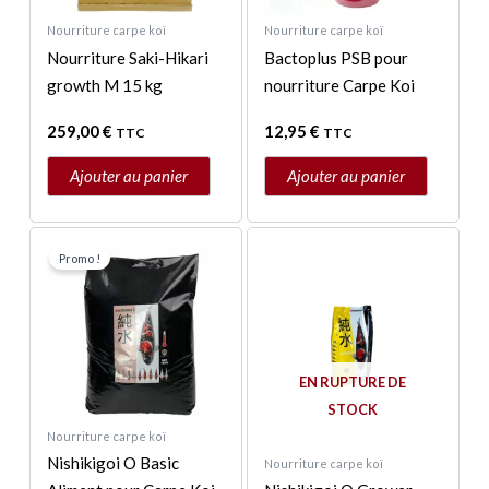
Nourriture carpe koï
Nourriture carpe koï
Nourriture Saki-Hikari
Bactoplus PSB pour
growth M 15 kg
nourriture Carpe Koi
259,00
€
12,95
€
TTC
TTC
Ajouter au panier
Ajouter au panier
Ce
Promo !
produit
a
plusieurs
variations.
Les
EN RUPTURE DE
options
STOCK
peuvent
Nourriture carpe koï
être
Nishikigoi O Basic
Nourriture carpe koï
choisies