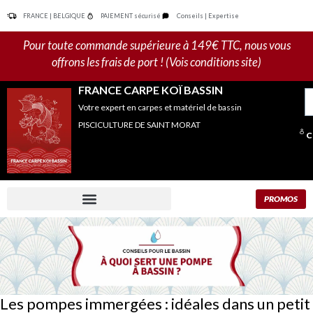
Aller
FRANCE | BELGIQUE
PAIEMENT sécurisé
Conseils | Expertise
au
contenu
Pour toute commande supérieure à 149€ TTC, nous vous
offrons les frais de port ! (Vois conditions site)
FRANCE CARPE KOÏ BASSIN
R
Votre expert en carpes et matériel de bassin
po
PISCICULTURE DE SAINT MORAT
C
PROMOS
Les pompes immergées : idéales dans un petit