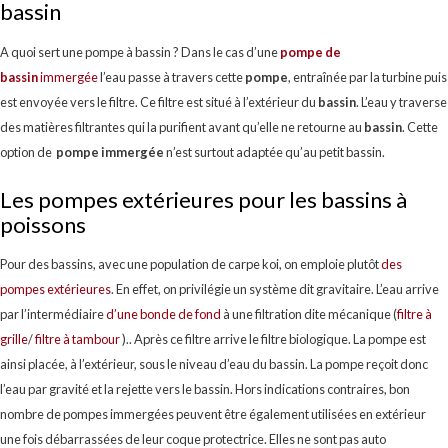
bassin
A quoi sert une pompe à bassin ? Dans le cas d’une
po
mpe
de
bassin
immergée
l’eau passe à travers cette
pompe
, entraînée par la turbine puis
est envoyée vers le filtre. Ce filtre est situé à l’extérieur du
bassin
. L’eau y traverse
des matières filtrantes qui la purifient avant qu’elle ne retourne au
bassin
. Cette
option de
pompe immergée
n’est surtout adaptée qu’au petit bassin.
Les pompes extérieures pour les bassins à
poissons
Pour des bassins, avec une population de carpe koi, on emploie plutôt
de
s
pompes extérieures
. En effet, on privilégie un système dit gravitaire. L’eau arrive
par l’intermédiaire
d’une bonde de fond
à une filtration dite mécanique (
filtre à
grille
/
filtre à tambour
).. Après ce filtre arrive le filtre biologique. La pompe est
ainsi placée, à l’extérieur, sous le niveau d’eau du bassin. La pompe reçoit donc
l’eau par gravité et la rejette vers le bassin. Hors indications contraires, bon
nombre de pompes immergées peuvent être également utilisées en extérieur
une fois débarrassées de leur coque protectrice. Elles ne sont pas auto