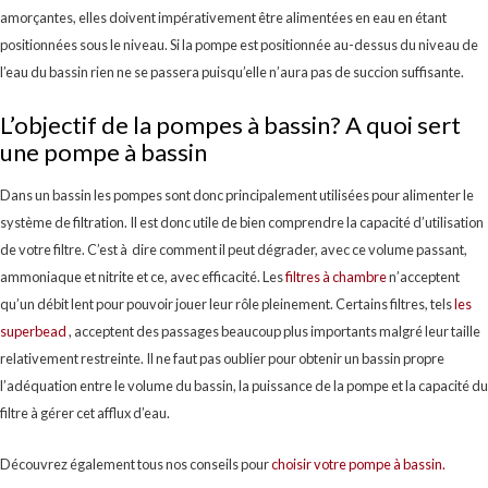
amorçantes, elles doivent impérativement être alimentées en eau en étant
positionnées sous le niveau. Si la pompe est positionnée au-dessus du niveau de
l’eau du bassin rien ne se passera puisqu’elle n’aura pas de succion suffisante.
L’objectif de la pompes à bassin? A quoi sert
une pompe à bassin
Dans un bassin les pompes sont donc principalement utilisées pour alimenter le
système de filtration. Il est donc utile de bien comprendre la capacité d’utilisation
de votre filtre. C’est à dire comment il peut dégrader, avec ce volume passant,
ammoniaque et nitrite et ce, avec efficacité. Les
filtres à chambre
n’acceptent
qu’un débit lent pour pouvoir jouer leur rôle pleinement. Certains filtres, tels
les
superbead
, acceptent des passages beaucoup plus importants malgré leur taille
relativement restreinte. Il ne faut pas oublier pour obtenir un bassin propre
l’adéquation entre le volume du bassin, la puissance de la pompe et la capacité du
filtre à gérer cet afflux d’eau.
Découvrez également tous nos conseils pour
choisir votre pompe à bassin.