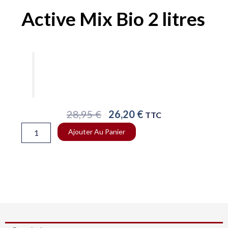
Active Mix Bio 2 litres
Le
Le
28,95
€
26,20
€
TTC
Prix
Prix
quantité
Ajouter Au Panier
Initial
Actuel
de
Était :
Est :
Active
28,95 €.
26,20 €.
Mix
Bio
2
litres