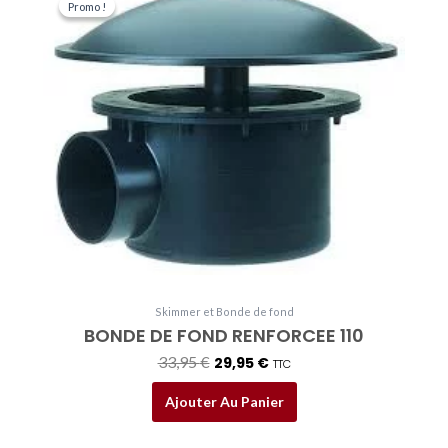
prix
prix
Promo !
Promo !
initial
actuel
était :
est :
33,95 €.
29,95 €.
Skimmer et Bonde de fond
BONDE DE FOND RENFORCEE 110
33,95
€
29,95
€
TTC
Ajouter Au Panier