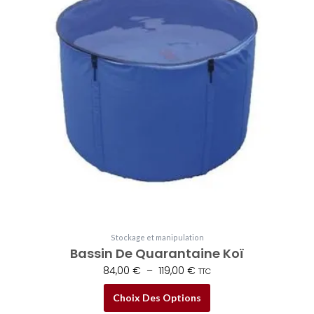
84,00 €
plusieurs
à
variations.
119,00 €
Les
options
peuvent
être
choisies
sur
la
page
du
produit
Stockage et manipulation
Bassin De Quarantaine Koï
84,00
€
–
119,00
€
TTC
Choix Des Options