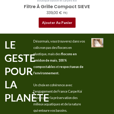
Boutique bassin et carpes koï
Filtre À Grille Compact SIEVE
339,00
€
TTC
Ajouter Au Panier
LE
Désormais, vous trouverez dans vos
colis non pas des flocons en
GESTE
plastique, mais des
flocons en
amidon de maïs
,
100 %
compostables
et
respectueux de
POUR
l’environnement
.
LA
Un choix en cohérence avec
l’engagement de France Carpe Koï
PLANÈTE
Bassin pour la préservation des
milieux aquatiques et de la nature
qui entoure vos bassins.