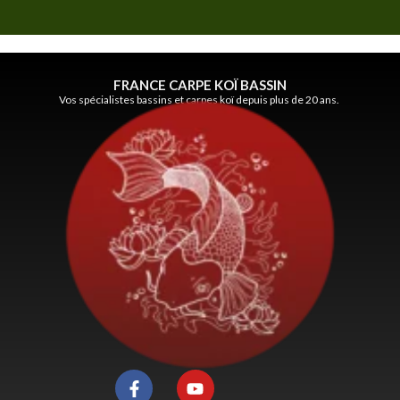
FRANCE CARPE KOÏ BASSIN
Vos spécialistes bassins et carpes koï depuis plus de 20 ans.
F
Y
a
o