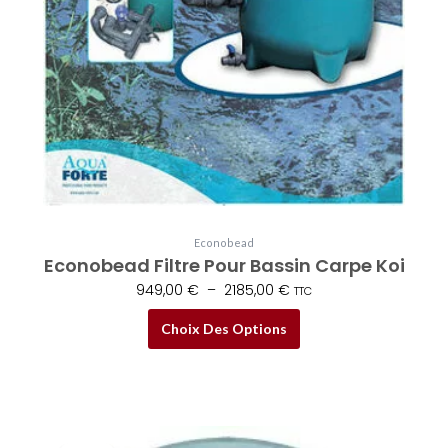
page
du
produit
Econobead
Econobead Filtre Pour Bassin Carpe Koi
949,00
€
–
2185,00
€
TTC
Choix Des Options
Le
Le