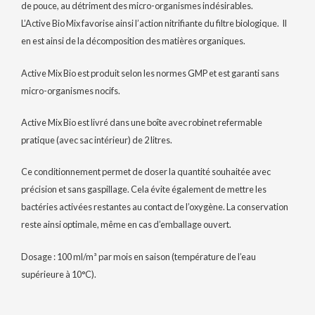
de pouce, au détriment des micro-organismes indésirables.
L’Active Bio Mix favorise ainsi l’action nitrifiante du filtre biologique. Il
en est ainsi de la décomposition des matières organiques.
Active Mix Bio est produit selon les normes GMP et est garanti sans
micro-organismes nocifs.
Active Mix Bio est livré dans une boîte avec robinet refermable
pratique (avec sac intérieur) de 2 litres.
Ce conditionnement permet de doser la quantité souhaitée avec
précision et sans gaspillage. Cela évite également de mettre les
bactéries activées restantes au contact de l’oxygène. La conservation
reste ainsi optimale, même en cas d’emballage ouvert.
Dosage : 100 ml/m³ par mois en saison (température de l’eau
supérieure à 10°C).