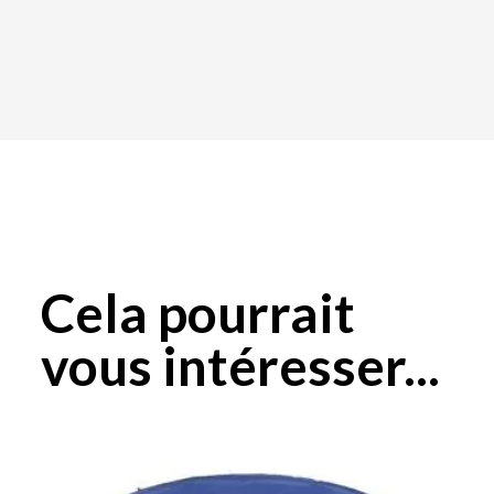
Cela pourrait
vous intéresser...
Plage
Ce
de
produit
prix :
a