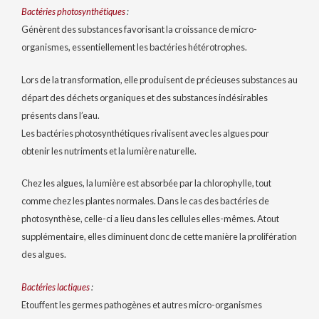
Bactéries photosynthétiques
:
Génèrent des substances favorisant la croissance de micro-
organismes, essentiellement les bactéries hétérotrophes.
Lors de la transformation, elle produisent de précieuses substances au
départ des déchets organiques et des substances indésirables
présents dans l’eau.
Les bactéries photosynthétiques rivalisent avec les algues pour
obtenir les nutriments et la lumière naturelle.
Chez les algues, la lumière est absorbée par la chlorophylle, tout
comme chez les plantes normales. Dans le cas des bactéries de
photosynthèse, celle-ci a lieu dans les cellules elles-mêmes. Atout
supplémentaire, elles diminuent donc de cette manière la prolifération
des algues.
Bactéries lactiques
:
Etouffent les germes pathogènes et autres micro-organismes