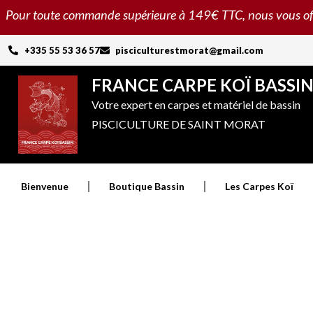
Aller
Pour toute commande supérieure à 149€ TTC, nous vous offron
au
contenu
+335 55 53 36 57
pisciculturestmorat@gmail.com
FRANCE CARPE KOÏ BASSI
Votre expert en carpes et matériel de bassin
PISCICULTURE DE SAINT MORAT
Bienvenue
Boutique Bassin
Les Carpes Koï