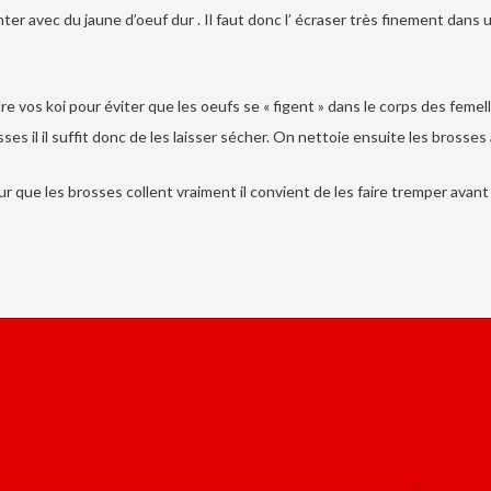
 avec du jaune d’oeuf dur . Il faut donc l’ écraser très finement dans 
re vos koi pour éviter que les oeufs se « figent » dans le corps des fem
es il il suffit donc de les laisser sécher. On nettoie ensuite les brosses 
ur que les brosses collent vraiment il convient de les faire tremper ava