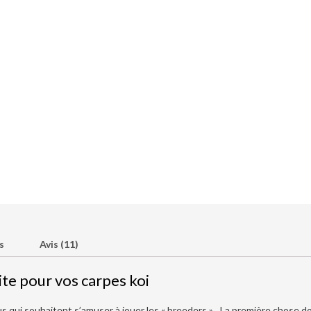
s
Avis (11)
te pour vos carpes koi
qui souhaitent s’amuser à jouer les « breeders »…La première chose don