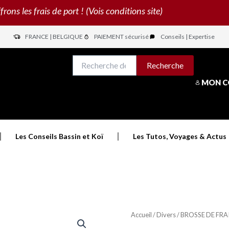
s les frais de port ! (Vois conditions site)
FRANCE | BELGIQUE
PAIEMENT sécurisé
Conseils | Expertise
N
Recherche
Recherche
pour :
MON 
Les Conseils Bassin et Koï
Les Tutos, Voyages & Actus
Accueil
/
Divers
/ BROSSE DE FRAI