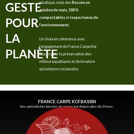
GESTE
plastique, mais des
flocons en
amidon de maïs
,
100 %
compostables
et
respectueux de
POUR
l’environnement
.
LA
Un choix en cohérence avec
l’engagement de France Carpe Koï
PLANÈTE
Bassin pour la préservation des
milieux aquatiques et de la nature
qui entoure vos bassins.
FRANCE CARPE KOÏ BASSIN
Vos spécialistes bassins et carpes koï depuis plus de 20 ans.