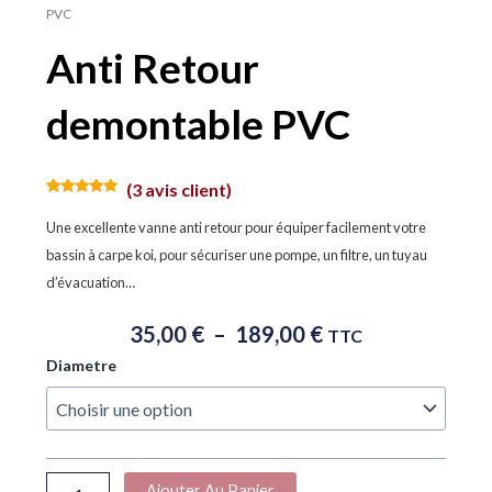
PVC
Anti Retour
demontable PVC
(
3
avis client)
Noté
3
5.00
sur 5
Une excellente vanne anti retour pour équiper facilement votre
basé sur
notations
bassin à carpe koi, pour sécuriser une pompe, un filtre, un tuyau
client
d’évacuation…
Plage
35,00
€
–
189,00
€
TTC
De
quantité
Diametre
Prix :
de
35,00 €
Anti
À
Retour
demontable
189,00 €
PVC
Ajouter Au Panier