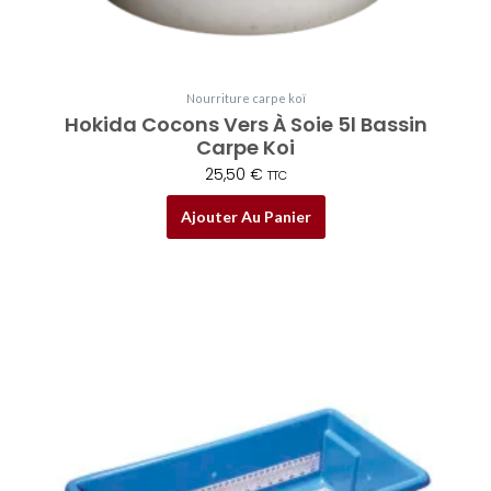
Nourriture carpe koï
Hokida Cocons Vers À Soie 5l Bassin
Carpe Koi
25,50
€
TTC
Ajouter Au Panier
Plage
Ce
de
produit
prix :
a
32,00 €
plusieurs
à
variations.
129,00 €
Les