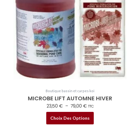
options
peuvent
être
choisies
sur
la
page
du
produit
Boutique bassin et carpes koï
MICROBE LIFT AUTOMNE HIVER
23,50
€
–
79,00
€
TTC
Choix Des Options