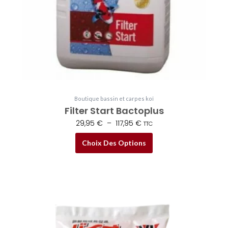
être
choisies
sur
la
page
du
produit
Boutique bassin et carpes koï
Filter Start Bactoplus
29,95
€
–
117,95
€
TTC
Choix Des Options