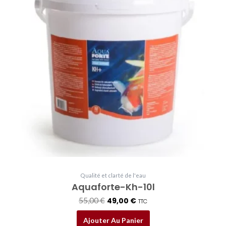
était :
est :
55,00 €.
49,00 €.
Qualité et clarté de l'eau
Aquaforte-Kh-10l
55,00
€
49,00
€
TTC
Ajouter Au Panier