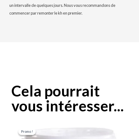
un intervalle de quelques jours. Nous vous recommandons de
commencer par remonter le kh en premier.
Cela pourrait
vous intéresser...
Le
Le
prix
prix
Promo !
Promo !
initial
actuel