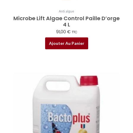
Anti algue
Microbe Lift Algae Control Paille D’orge
4 L
91,00
€
TTC
Ajouter Au Panier
Plage
Ce
de
produit
prix :
a
29,95 €
plusieurs
à
variations.
117,95 €
Les
options
peuvent