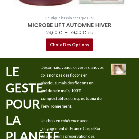
Boutique bassin et carpes koï
MICROBE LIFT AUTOMNE HIVER
23,50
€
–
79,00
€
TTC
Choix Des Options
LE
Désormais, vous trouverez dans vos
colis non pas des flocons en
GESTE
plastique, mais des
flocons en
amidon de maïs
,
100 %
compostables
et
respectueux de
POUR
l’environnement
.
LA
Un choix en cohérence avec
l’engagement de France Carpe Koï
PLANÈTE
Bassin pour la préservation des