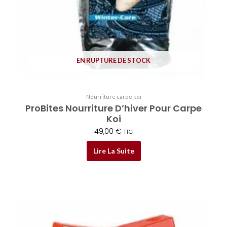
EN RUPTURE DE STOCK
Nourriture carpe koï
ProBites Nourriture D’hiver Pour Carpe
Koi
49,00
€
TTC
Lire La Suite
Plage
Ce
de
produit
prix :