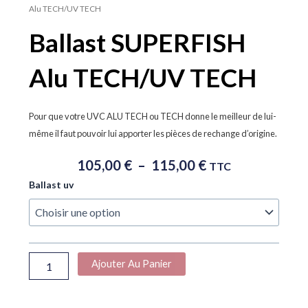
Alu TECH/UV TECH
Ballast SUPERFISH
Alu TECH/UV TECH
Pour que votre UVC ALU TECH ou TECH donne le meilleur de lui-
même il faut pouvoir lui apporter les pièces de rechange d’origine.
Plage
105,00
€
–
115,00
€
TTC
De
quantité
Ballast uv
Prix :
de
105,00 €
Ballast
À
SUPERFISH
Alu
115,00 €
TECH/UV
Ajouter Au Panier
TECH