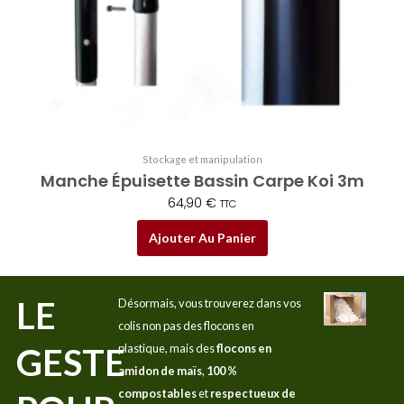
Stockage et manipulation
Manche Épuisette Bassin Carpe Koi 3m
64,90
€
TTC
Ajouter Au Panier
LE
Désormais, vous trouverez dans vos
colis non pas des flocons en
GESTE
plastique, mais des
flocons en
amidon de maïs
,
100 %
compostables
et
respectueux de