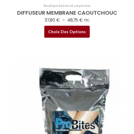
peuvent
Boutique bassin et carpes koï
être
DIFFUSEUR MEMBRANE CAOUTCHOUC
choisies
37,80
€
–
48,75
€
TTC
sur
la
Choix Des Options
page
du
produit