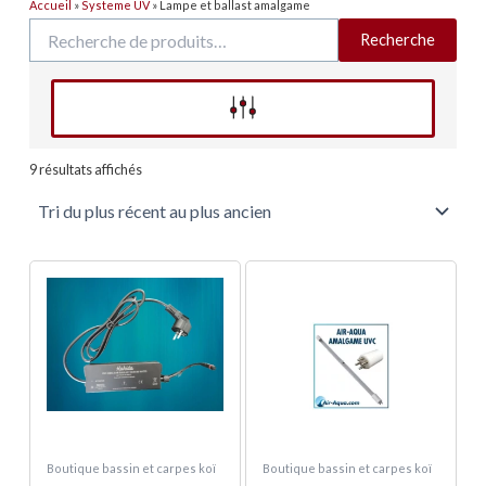
Accueil
»
Systeme UV
»
Lampe et ballast amalgame
Recherche
Recherche
pour :
Affinez votre recherche
Trié
du
9 résultats affichés
plus
récent
au
plus
ancien
Plage
Plage
Ce
Ce
de
de
produit
produit
prix :
prix :
a
a
11,00 €
59,00 €
à
à
plusieurs
plusieurs
84,00 €
74,00 €
variations.
variations.
Les
Les
options
options
peuvent
peuvent
Boutique bassin et carpes koï
Boutique bassin et carpes koï