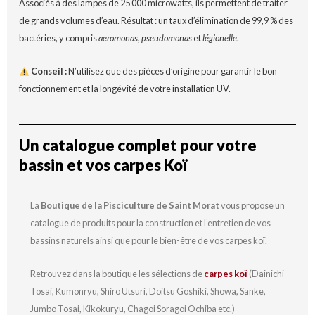
Associés à des lampes de 25 000 microwatts, ils permettent de traiter
de grands volumes d’eau. Résultat : un taux d’élimination de 99,9 % des
bactéries, y compris
aeromonas
,
pseudomonas
et
légionelle
.
Conseil :
N’utilisez que des pièces d’origine pour garantir le bon
fonctionnement et la longévité de votre installation UV.
Un catalogue complet pour votre
bassin et vos carpes Koï
La
Boutique de la Pisciculture de Saint Morat
vous propose un
catalogue de produits pour la construction et l’entretien de vos
bassins naturels ainsi que pour le bien-être de vos carpes koï.
Retrouvez dans la boutique les sélections de
carpes koï
(Dainichi
Tosai, Kumonryu, Shiro Utsuri, Doitsu Goshiki, Showa, Sanke,
Jumbo Tosai, Kikokuryu, Chagoi Soragoi Ochiba etc.)