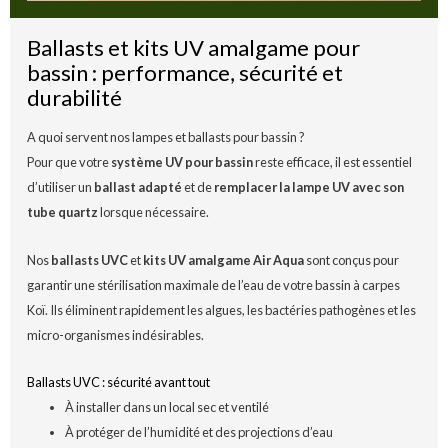
Ballasts et kits UV amalgame pour
bassin : performance, sécurité et
durabilité
A quoi servent nos lampes et ballasts pour bassin ?
Pour que votre
système UV pour bassin
reste efficace, il est essentiel
d’utiliser un
ballast adapté
et de
remplacer la lampe UV avec son
tube quartz
lorsque nécessaire.
Nos
ballasts UVC
et
kits UV amalgame Air Aqua
sont conçus pour
garantir une stérilisation maximale de l’eau de votre bassin à carpes
Koï. Ils éliminent rapidement les algues, les bactéries pathogènes et les
micro-organismes indésirables.
Ballasts UVC : sécurité avant tout
À installer dans un local sec et ventilé
À protéger de l’humidité et des projections d’eau