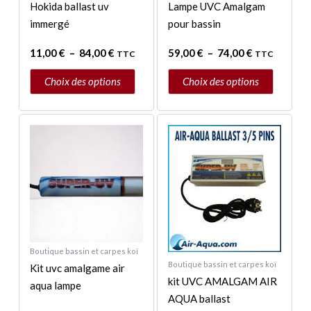
être
être
Hokida ballast uv
Lampe UVC Amalgam
choisies
choisies
immergé
pour bassin
sur
sur
11,00
€
–
84,00
€
59,00
€
–
74,00
€
TTC
TTC
la
la
page
page
Choix des options
Choix des options
du
du
produit
produit
Plage
Ce
de
produit
prix :
a
139,95 €
à
plusieurs
182,00 €
variations.
Les
options
peuvent
Boutique bassin et carpes koï
être
Boutique bassin et carpes koï
Kit uvc amalgame air
choisies
kit UVC AMALGAM AIR
aqua lampe
sur
AQUA ballast