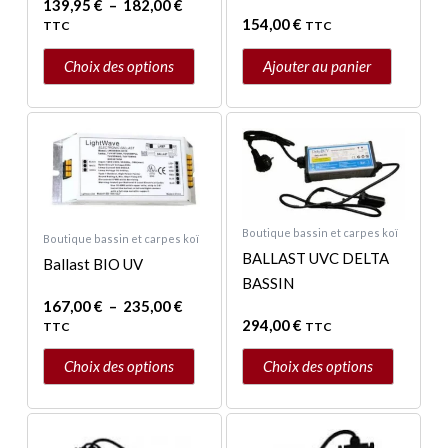
la
139,95
€
–
182,00
€
154,00
€
TTC
TTC
page
du
Choix des options
Ajouter au panier
produit
Plage
Ce
Ce
de
produit
produit
prix :
a
a
167,00 €
à
plusieurs
plusieurs
235,00 €
variations.
variations.
Boutique bassin et carpes koï
Boutique bassin et carpes koï
Les
Les
BALLAST UVC DELTA
Ballast BIO UV
options
options
BASSIN
peuvent
peuvent
167,00
€
–
235,00
€
294,00
€
être
être
TTC
TTC
choisies
choisies
Choix des options
Choix des options
sur
sur
la
la
Plage
Plage
page
page
Ce
Ce
de
de