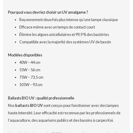
Pourquoi vous devriez choisir un UV amalgame ?
Rayonnement deux fois plus intense qu’une lampe classique
Efficace même avec un temps de contact court
Élimine les algues unicellulaires et 99,9 % des bactéries
Compatible avec la majorité des systèmes UV de bassin
Modèles disponibles
40W – 44 cm
55W – 56 cm
75W – 73,5 cm
105W – 93 cm
Ballasts BIO UV : qualité professionnelle
Nos
ballasts BIO UV
sont conçus pour fonctionner avec des lampes
haute intensité. Leur efficacité est reconnue par les professionnels de
l’aquaculture, des aquariums publics et des bassins à carpes Koï.