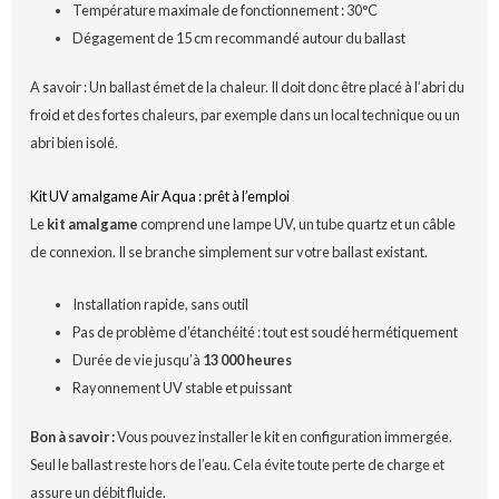
Température maximale de fonctionnement : 30°C
Dégagement de 15 cm recommandé autour du ballast
A savoir : Un ballast émet de la chaleur. Il doit donc être placé à l’abri du
froid et des fortes chaleurs, par exemple dans un local technique ou un
abri bien isolé.
Kit UV amalgame Air Aqua : prêt à l’emploi
Le
kit amalgame
comprend une lampe UV, un tube quartz et un câble
de connexion. Il se branche simplement sur votre ballast existant.
Installation rapide, sans outil
Pas de problème d’étanchéité : tout est soudé hermétiquement
Durée de vie jusqu’à
13 000 heures
Rayonnement UV stable et puissant
Bon à savoir :
Vous pouvez installer le kit en configuration immergée.
Seul le ballast reste hors de l’eau. Cela évite toute perte de charge et
assure un débit fluide.