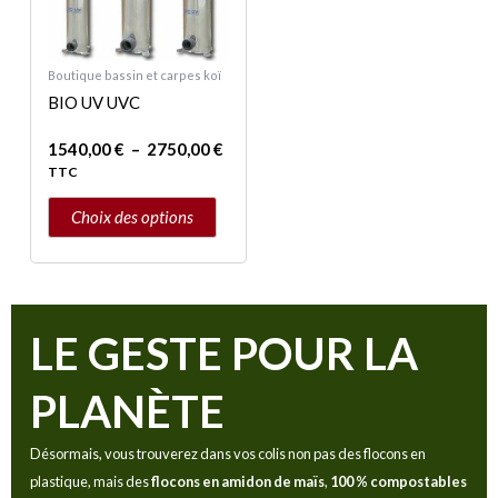
2750,00 €
variations.
Les
Boutique bassin et carpes koï
options
BIO UV UVC
peuvent
être
1540,00
€
–
2750,00
€
choisies
TTC
sur
Choix des options
la
page
du
produit
LE GESTE POUR LA
PLANÈTE
Désormais, vous trouverez dans vos colis non pas des flocons en
plastique, mais des
flocons en amidon de maïs
,
100 % compostables