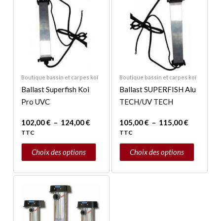
du
du
produit
produit
prix :
prix :
produit
produit
a
a
102,00 €
105,00 €
à
à
plusieurs
plusieurs
124,00 €
115,00 €
variations.
variations.
Les
Les
options
options
peuvent
peuvent
Boutique bassin et carpes koï
Boutique bassin et carpes koï
être
être
Ballast Superfish Koi
Ballast SUPERFISH Alu
choisies
choisies
Pro UVC
TECH/UV TECH
sur
sur
102,00
€
–
124,00
€
105,00
€
–
115,00
€
la
la
TTC
TTC
page
page
du
du
Choix des options
Choix des options
produit
produit
Plage
Ce
de
produit
prix :
a
1540,00 €
à
plusieurs