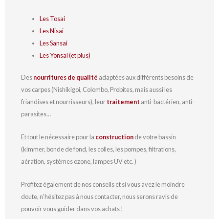
Les Tosai
Les Nisai
Les Sansai
Les Yonsai (et plus)
Des
nourritures de qualité
adaptées aux différents besoins de
vos carpes (Nishikigoi, Colombo, Probites, mais aussi les
friandises et nourrisseurs), leur
traitement
anti-bactérien, anti-
parasites…
Et tout le nécessaire pour la
construction
de votre bassin
(kimmer, bonde de fond, les colles, les pompes, filtrations,
aération, systèmes ozone, lampes UV etc. )
Profitez également de nos conseils et si vous avez le moindre
doute, n’hésitez pas à nous contacter, nous serons ravis de
pouvoir vous guider dans vos achats !