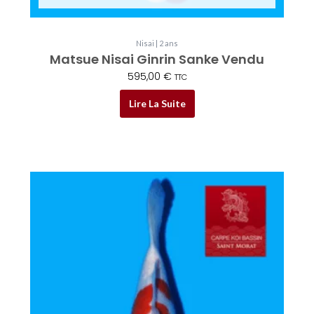
Nisai | 2 ans
Matsue Nisai Ginrin Sanke Vendu
595,00
€
TTC
Lire La Suite