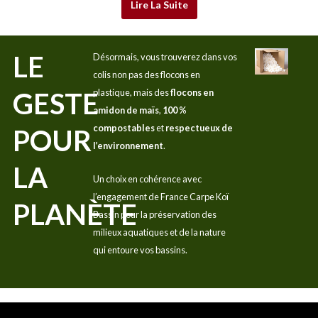
Lire La Suite
LE
Désormais, vous trouverez dans vos
colis non pas des flocons en
GESTE
plastique, mais des
flocons en
amidon de maïs
,
100 %
compostables
et
respectueux de
POUR
l’environnement
.
LA
Un choix en cohérence avec
l’engagement de France Carpe Koï
PLANÈTE
Bassin pour la préservation des
milieux aquatiques et de la nature
qui entoure vos bassins.