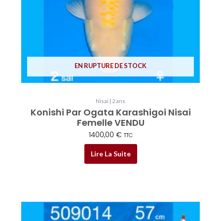
EN RUPTURE DE STOCK
Nisai | 2 ans
Konishi Par Ogata Karashigoi Nisai
Femelle VENDU
1400,00
€
TTC
Lire La Suite