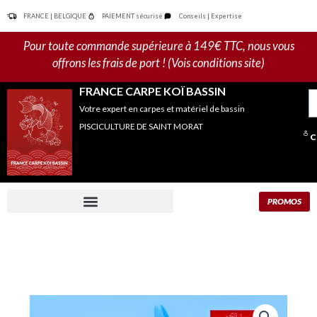
Aller
FRANCE | BELGIQUE
PAIEMENT sécurisé
Conseils | Expertise
au
contenu
Pour toute commande supérieure à 149€ TTC, nous vous
offrons les frais de port ! (Vois conditions site)
FRANCE CARPE KOÏ BASSIN
R
Votre expert en carpes et matériel de bassin
po
PISCICULTURE DE SAINT MORAT
C
PROMOS