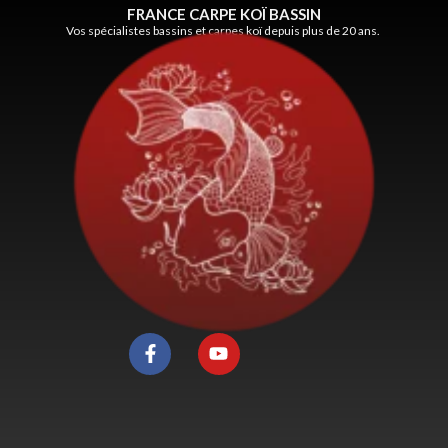
FRANCE CARPE KOÏ BASSIN
Vos spécialistes bassins et carpes koï depuis plus de 20 ans.
F
Y
a
o
c
u
e
t
b
u
o
b