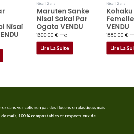
Nisai | 2 ans
Nisai | 2 ans
ar
Maruten Sanke
Kohaku 
Nisai Sakai Par
Femelle
i Nisai
Ogata VENDU
VENDU
VENDU
1600,00
€
1550,00
€
TTC
T
Lire La Suite
Lire La Su
rez dans vos colis non pas des flocons en plastique, mais
 de maïs
,
100 % compostables
et
respectueux de