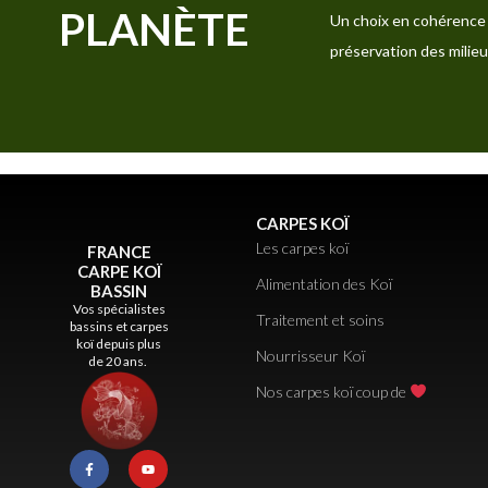
PLANÈTE
Un choix en cohérence 
préservation des milieu
CARPES KOÏ
Les carpes koï
FRANCE
CARPE KOÏ
Alimentation des Koï
BASSIN
Vos spécialistes
Traitement et soins
bassins et carpes
koï depuis plus
Nourrisseur Koï
de 20 ans.
Nos carpes koï coup de
F
Y
a
o
c
u