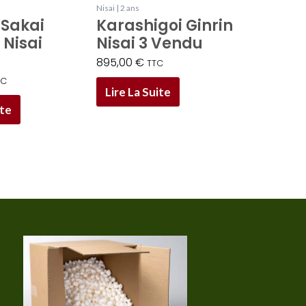
Nisai | 2 ans
Sakai
Karashigoi Ginrin
 Nisai
Nisai 3 Vendu
895,00
€
TTC
TC
Lire La Suite
ite