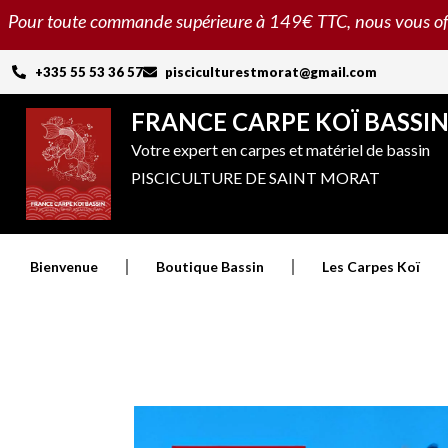
Aller
Pour toute commande supérieure à 149€ TTC, nous vous offron
au
contenu
+335 55 53 36 57
pisciculturestmorat@gmail.com
FRANCE CARPE KOÏ BASSI
Votre expert en carpes et matériel de bassin
PISCICULTURE DE SAINT MORAT
Bienvenue
Boutique Bassin
Les Carpes Koï