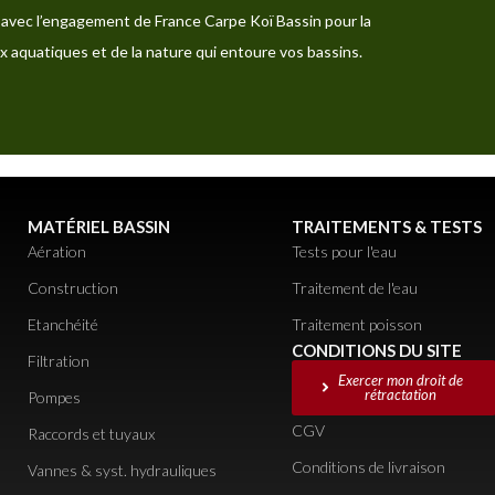
avec l’engagement de France Carpe Koï Bassin pour la
x aquatiques et de la nature qui entoure vos bassins.
MATÉRIEL BASSIN
TRAITEMENTS & TESTS
Aération
Tests pour l'eau
Construction
Traitement de l'eau
Etanchéité
Traitement poisson
CONDITIONS DU SITE
Filtration
Exercer mon droit de
rétractation
Pompes
CGV
Raccords et tuyaux
Conditions de livraison
Vannes & syst. hydrauliques