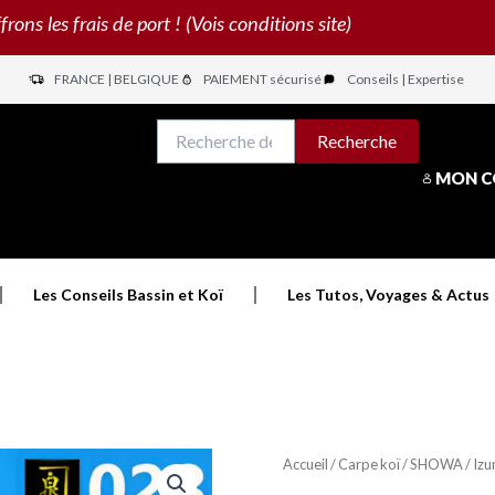
s les frais de port ! (Vois conditions site)
FRANCE | BELGIQUE
PAIEMENT sécurisé
Conseils | Expertise
N
Recherche
Recherche
pour :
MON 
Les Conseils Bassin et Koï
Les Tutos, Voyages & Actus
Accueil
/
Carpe koï
/
SHOWA
/ Iz