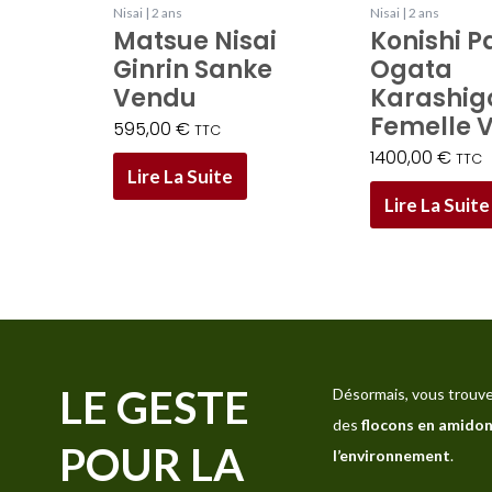
Nisai | 2 ans
Nisai | 2 ans
Matsue Nisai
Konishi P
Ginrin Sanke
Ogata
Vendu
Karashigo
Femelle 
595,00
€
TTC
1400,00
€
TTC
Lire La Suite
Lire La Suite
LE GESTE
Désormais, vous trouve
des
flocons en amidon
POUR LA
l’environnement
.