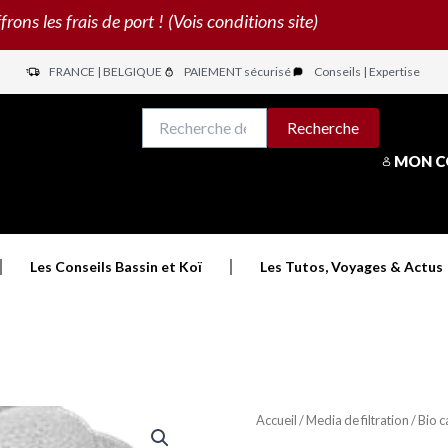
s les frais de port ! (Vois conditions site)
FRANCE | BELGIQUE
PAIEMENT sécurisé
Conseils | Expertise
N
Recherche
Recherche
pour :
MON 
Les Conseils Bassin et Koï
Les Tutos, Voyages & Actus
Accueil
/
Media de filtration
/ Bio c