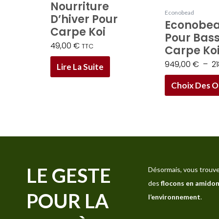
Nourriture
Econobead
D’hiver Pour
Econobead
Carpe Koi
Pour Bass
49,00
€
TTC
Carpe Ko
949,00
€
–
2
Lire La Suite
Choix Des O
LE GESTE
Désormais, vous trouve
des
flocons en amidon
POUR LA
l’environnement
.