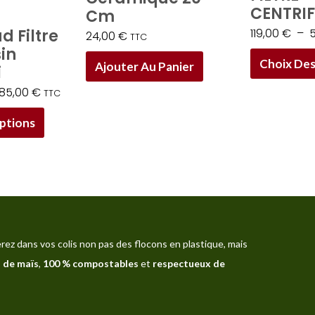
CENTRI
Cm
la
119,00
€
–
 Filtre
page
24,00
€
TTC
in
du
Choix Des
Ajouter Au Panier
i
produit
185,00
€
TTC
ptions
rez dans vos colis non pas des flocons en plastique, mais
 de maïs
,
100 % compostables
et
respectueux de