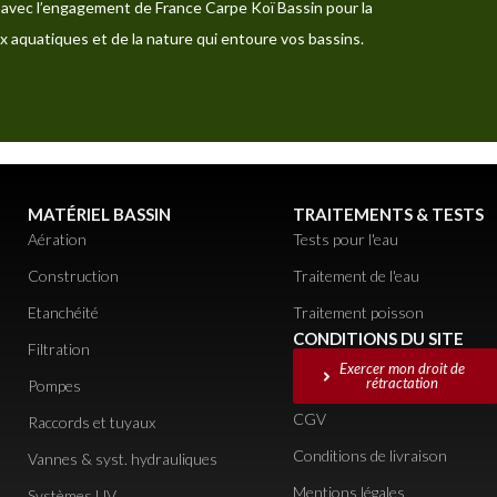
avec l’engagement de France Carpe Koï Bassin pour la
x aquatiques et de la nature qui entoure vos bassins.
MATÉRIEL BASSIN
TRAITEMENTS & TESTS
Aération
Tests pour l'eau
Construction
Traitement de l'eau
Etanchéité
Traitement poisson
CONDITIONS DU SITE
Filtration
Exercer mon droit de
rétractation
Pompes
CGV
Raccords et tuyaux
Conditions de livraison
Vannes & syst. hydrauliques
Mentions légales
Systèmes UV