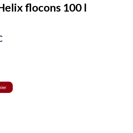
Helix flocons 100 l
C
nier