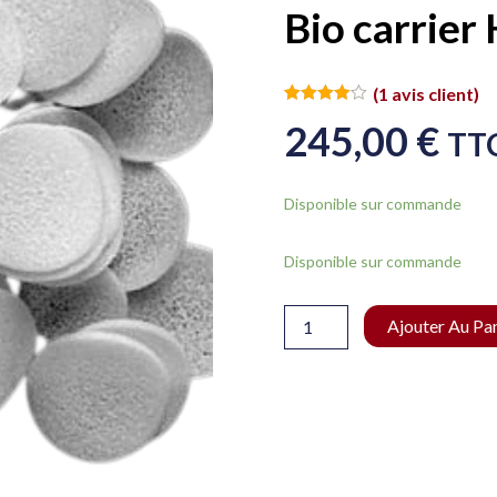
Bio carrier 
(
1
avis client)
Noté
1
4.00
245,00
€
sur 5
TT
basé
sur
notation
client
Disponible sur commande
quantité
Disponible sur commande
de
Bio
carrier
Ajouter Au Pa
Helix
flocons
100
l