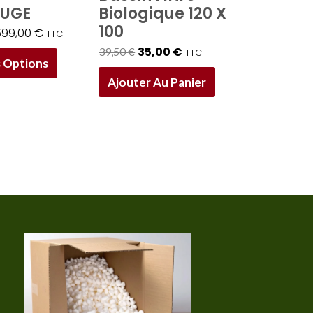
FUGE
Biologique 120 X
la
100
599,00
€
TTC
page
35,00
€
39,50
€
TTC
du
 Options
produit
Ajouter Au Panier