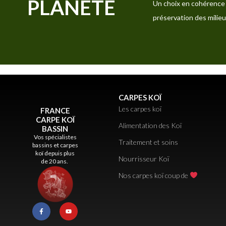
PLANÈTE
Un choix en cohérence 
préservation des milieu
CARPES KOÏ
Les carpes koï
FRANCE
CARPE KOÏ
Alimentation des Koï
BASSIN
Vos spécialistes
Traitement et soins
bassins et carpes
koï depuis plus
Nourrisseur Koï
de 20 ans.
Nos carpes koï coup de
F
Y
a
o
c
u
e
t